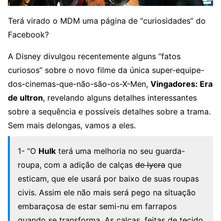
Terá virado o MDM uma página de “curiosidades” do
Facebook?
A Disney divulgou recentemente alguns “fatos
curiosos” sobre o novo filme da única super-equipe-
dos-cinemas-que-não-são-os-X-Men,
Vingadores: Era
de ultron
, revelando alguns detalhes interessantes
sobre a sequência e possíveis detalhes sobre a trama.
Sem mais delongas, vamos a eles.
1- “O
Hulk
terá uma melhoria no seu guarda-
roupa, com a adição de calças
de lycra
que
esticam, que ele usará por baixo de suas roupas
civis. Assim ele não mais será pego na situação
embaraçosa de estar semi-nu em farrapos
quando se transforma. As calças, feitas de tecido