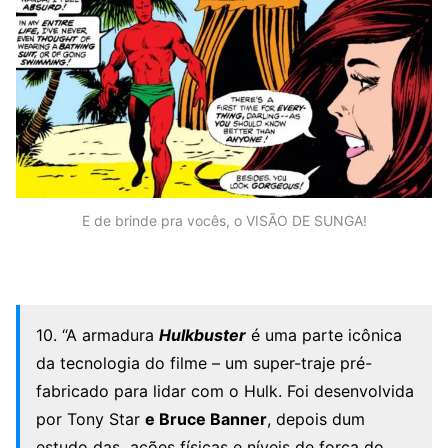
E de brinde pra vocês, o VISÃO DE SUNGA!
10. “A armadura
Hulkbuster
é uma parte icônica
da tecnologia do filme – um super-traje pré-
fabricado para lidar com o Hulk. Foi desenvolvida
por Tony Star
e Bruce Banner
, depois dum
estudo das ações físicas e níveis de força do