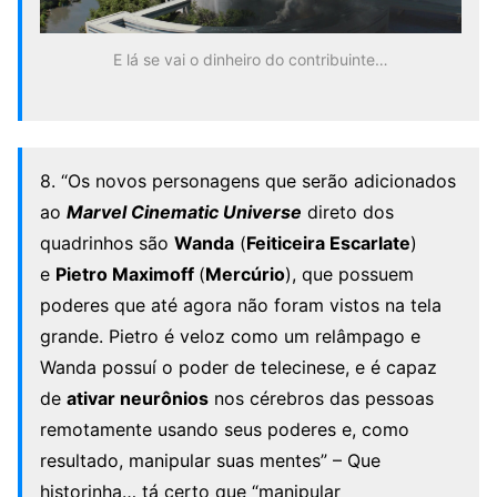
E lá se vai o dinheiro do contribuinte…
8. “Os novos personagens que serão adicionados
ao
Marvel Cinematic Universe
direto dos
quadrinhos são
Wanda
(
Feiticeira Escarlate
)
e
Pietro Maximoff
(
Mercúrio
), que possuem
poderes que até agora não foram vistos na tela
grande. Pietro é veloz como um relâmpago e
Wanda possuí o poder de telecinese, e é capaz
de
ativar neurônios
nos cérebros das pessoas
remotamente usando seus poderes e, como
resultado, manipular suas mentes” – Que
historinha… tá certo que “manipular