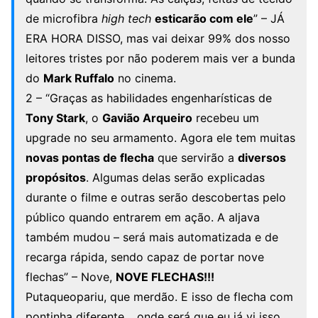
de microfibra
high tech
esticarão com ele
” – JÁ
ERA HORA DISSO, mas vai deixar 99% dos nosso
leitores tristes por não poderem mais ver a bunda
do
Mark Ruffalo
no cinema.
2 – “Graças as habilidades engenharísticas de
Tony Stark
, o
Gavião Arqueiro
recebeu um
upgrade no seu armamento. Agora ele tem muitas
novas pontas de flecha
que servirão a
diversos
propósitos
. Algumas delas serão explicadas
durante o filme e outras serão descobertas pelo
público quando entrarem em ação. A aljava
também mudou – será mais automatizada e de
recarga rápida, sendo capaz de portar nove
flechas” – Nove,
NOVE FLECHAS!!!
Putaqueopariu, que merdão. E isso de flecha com
pontinha diferente… onde será que eu já vi isso