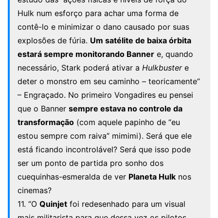
Hulk num esforço para achar uma forma de
contê-lo e minimizar o dano causado por suas
explosões de fúria.
Um satélite de baixa órbita
estará sempre monitorando Banner
e, quando
necessário, Stark poderá ativar a
Hulkbuster
e
deter o monstro em seu caminho – teoricamente”
– Engraçado. No primeiro Vongadires eu pensei
que o Banner
sempre estava no controle da
transformação
(com aquele papinho de “eu
estou sempre com raiva” mimimi). Será que ele
está ficando incontrolável? Será que isso pode
ser um ponto de partida pro sonho dos
cuequinhas-esmeralda de ver
Planeta Hulk
nos
cinemas?
11. “O
Quinjet
foi redesenhado para um visual
mais militarista para que dessa vez os pilotos