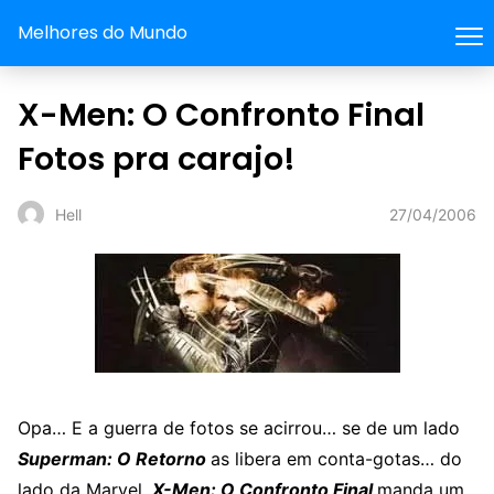
Melhores do Mundo
X-Men: O Confronto Final
Fotos pra carajo!
27/04/2006
Hell
Opa… E a guerra de fotos se acirrou… se de um lado
Superman: O Retorno
as libera em conta-gotas… do
lado da Marvel,
X-Men: O Confronto Final
manda um