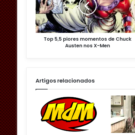
d
e
r
e
ç
o
Top 5,5 piores momentos de Chuck
d
Austen nos X-Men
e
e
m
a
i
l
Artigos relacionados