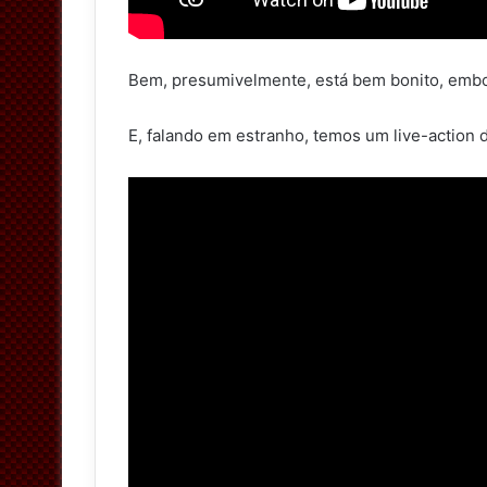
Bem, presumivelmente, está bem bonito, embo
E, falando em estranho, temos um live-action 