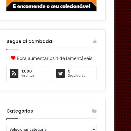
Segue aí cambada!
Bora aumentar os
1
de lamentáveis
1.000
0
Inscritos
Seguidores
Categorias
C