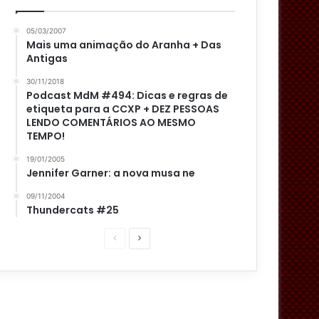
05/03/2007
Mais uma animação do Aranha + Das
Antigas
30/11/2018
Podcast MdM #494: Dicas e regras de
etiqueta para a CCXP + DEZ PESSOAS
LENDO COMENTÁRIOS AO MESMO
TEMPO!
19/01/2005
Jennifer Garner: a nova musa ne
09/11/2004
Thundercats #25
P
P
á
r
g
ó
i
x
n
i