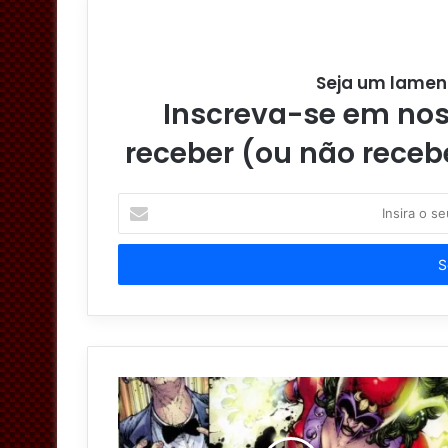
Seja um lamen
Inscreva-se em noss
receber (ou não receb
I
n
s
i
r
a
o
s
e
u
e
n