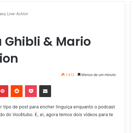
axy Live-Action
 Ghibli & Mario
ion
1.412
Menos de um minuto
Pinterest
Reddit
Pocket
Compartilhar via e-mail
 tipo de post para encher linguiça enquanto o podcast
do do Vocêtubo. E, ei, agora temos dois vídeos para te