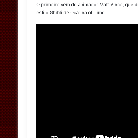
O primeiro vem do animador Matt Vince, que d
estilo Ghibli de Ocarina of Time: