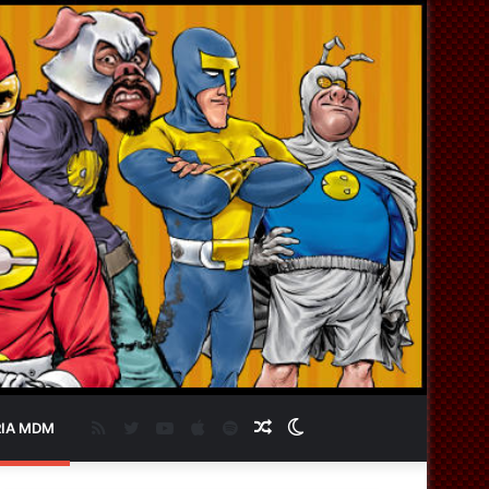
RSS
Twitter
YouTube
Apple
Spotify
Artigo
Switch
IA MDM