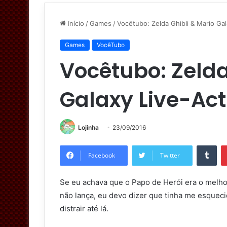
Início
/
Games
/
Vocêtubo: Zelda Ghibli & Mario Gal
Games
VocêTubo
Vocêtubo: Zelda
Galaxy Live-Act
Lojinha
23/09/2016
Tumblr
Facebook
Twitter
Se eu achava que o Papo de Herói era o melhor
não lança, eu devo dizer que tinha me esqueci
distrair até lá.