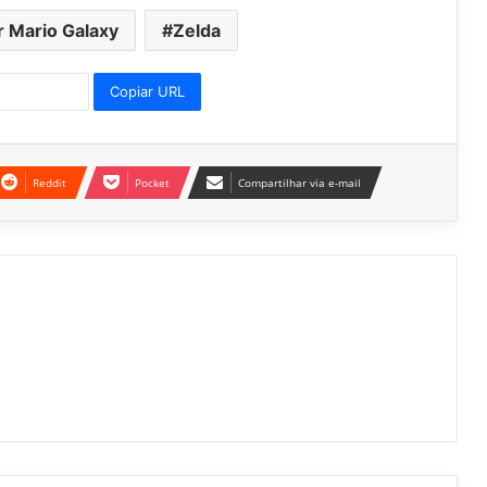
 Mario Galaxy
Zelda
Copiar URL
Reddit
Pocket
Compartilhar via e-mail