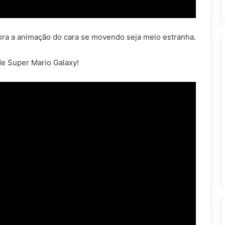
ra a animação do cara se movendo seja meio estranha.
de Super Mario Galaxy!