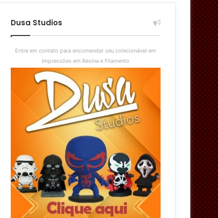
aleatório
skin
Dusa Studios
Entre em contato para encomendar seu colecionável em
Impressões em Resina e Filamento