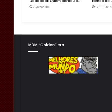
Deadpool: Quem perdeu o…
Elenco do
22/02/2016
12/03/2015
MDM “Golden” era