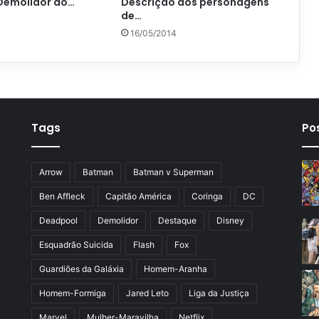
 Demolidor do…
Descrição dos personagens
de…
16/05/2014
Tags
Po
Arrow
Batman
Batman v Superman
Ben Affleck
Capitão América
Coringa
DC
Deadpool
Demolidor
Destaque
Disney
Esquadrão Suicida
Flash
Fox
Guardiões da Galáxia
Homem-Aranha
Homem-Formiga
Jared Leto
Liga da Justiça
Marvel
Mulher-Maravilha
Netflix