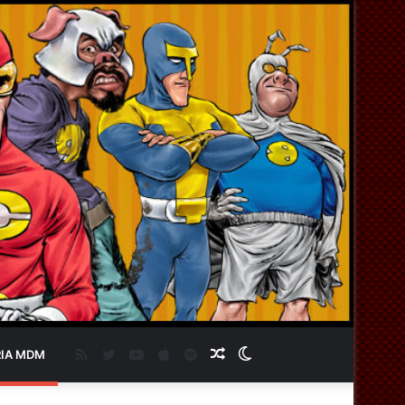
RSS
Twitter
YouTube
Apple
Spotify
Artigo
Switch
IA MDM