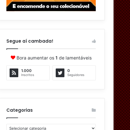
Segue aí cambada!
Bora aumentar os
1
de lamentáveis
1.000
0
Inscritos
Seguidores
Categorias
C