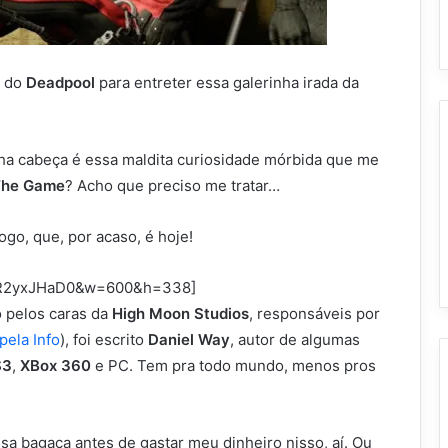
o do
Deadpool
para entreter essa galerinha irada da
ha cabeça é essa maldita curiosidade mórbida que me
The Game
? Acho que preciso me tratar…
ogo, que, por acaso, é hoje!
i1R2yxJHaD0&w=600&h=338]
o pelos caras da
High Moon Studios
, responsáveis por
pela Info
), foi escrito
Daniel Way
, autor de algumas
S3
,
XBox 360
e PC. Tem pra todo mundo, menos pros
sa bagaça antes de gastar meu dinheiro nisso, aí. Ou