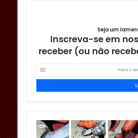
Seja um lamen
Inscreva-se em noss
receber (ou não receb
I
n
s
i
r
a
o
s
e
u
e
n