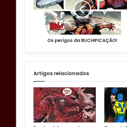
d
e
r
e
ç
o
Os perigos da BUCHIFICAÇÃO!
d
e
e
m
a
i
Artigos relacionados
l