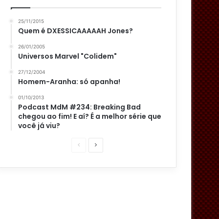
25/11/2015
Quem é DXESSICAAAAAH Jones?
26/01/2005
Universos Marvel "Colidem"
27/12/2004
Homem-Aranha: só apanha!
01/10/2013
Podcast MdM #234: Breaking Bad
chegou ao fim! E aí? É a melhor série que
você já viu?
P
P
á
r
g
ó
i
x
n
i
a
m