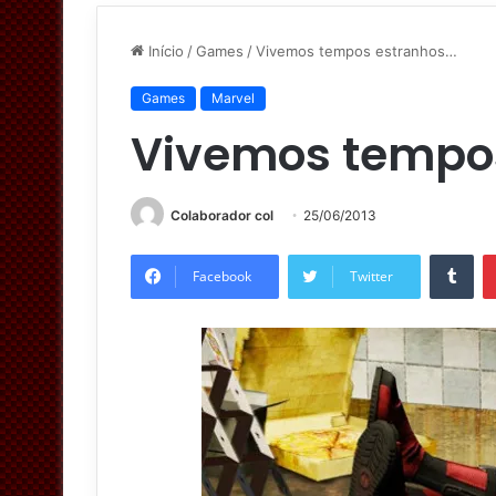
Início
/
Games
/
Vivemos tempos estranhos…
Games
Marvel
Vivemos tempo
Colaborador col
25/06/2013
Tumblr
Facebook
Twitter