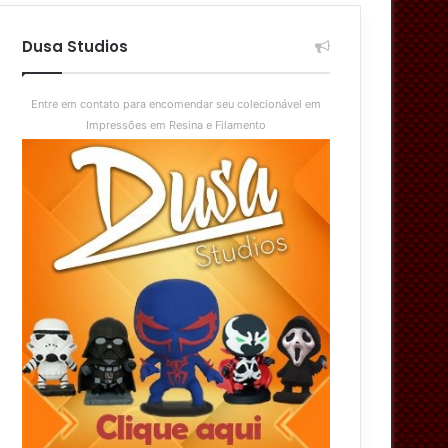
aleatório
skin
Dusa Studios
Entre em contato para encomendar seu colecionável em
Impressões em Resina e Filamento