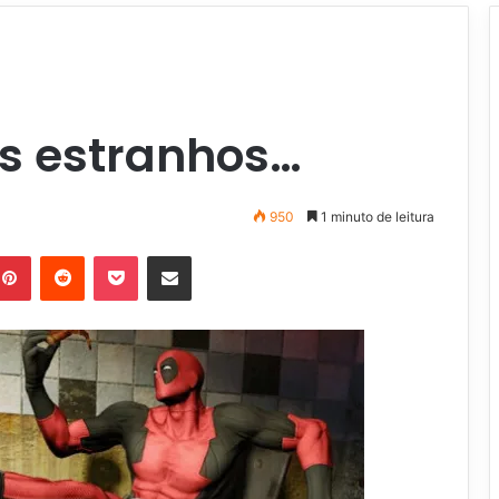
s estranhos…
950
1 minuto de leitura
Pinterest
Reddit
Pocket
Compartilhar via e-mail