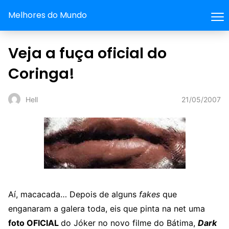
Melhores do Mundo
Veja a fuça oficial do
Coringa!
21/05/2007
Hell
Aí, macacada… Depois de alguns
fakes
que
enganaram a galera toda, eis que pinta na net uma
foto OFICIAL
do Jóker no novo filme do Bátima,
Dark