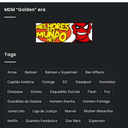
i
x
MDM “Golden” era
n
i
a
m
a
a
n
p
t
á
Tags
e
g
r
i
i
n
Arrow
Batman
Batman v Superman
Ben Affleck
o
a
Capitão América
Coringa
DC
Deadpool
Demolidor
r
Destaque
Disney
Esquadrão Suicida
Flash
Fox
Guardiões da Galáxia
Homem-Aranha
Homem-Formiga
Jared Leto
Liga da Justiça
Marvel
Mulher-Maravilha
Netflix
Quarteto Fantástico
Star Wars
Superman