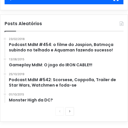
Posts Aleatórios
23/02/2018
Podcast MdM #454: o filme do Jaspion, Batmoça
subindo no telhado e Aquaman fazendo sucesso!
13/08/2015
Gameplay MdM: O jogo do IRON CABLE!!!
25/10/2019
Podcast MdM #542: Scorsese, Coppolla, Trailer de
Star Wars, Watchmen e foda-se
01/10/2015
Monster High da DC?
P
P
á
r
g
ó