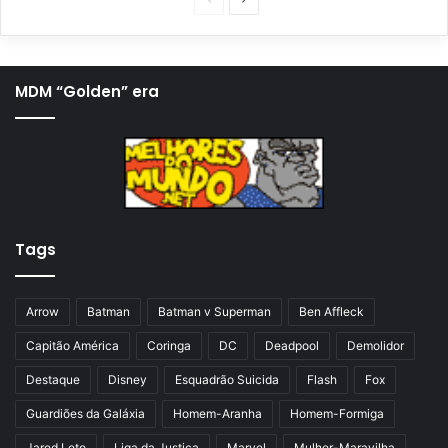
á
r
g
ó
i
x
MDM “Golden” era
n
i
a
m
a
a
n
p
t
á
Tags
e
g
r
i
i
n
Arrow
Batman
Batman v Superman
Ben Affleck
o
a
Capitão América
Coringa
DC
Deadpool
Demolidor
r
Destaque
Disney
Esquadrão Suicida
Flash
Fox
Guardiões da Galáxia
Homem-Aranha
Homem-Formiga
Jared Leto
Liga da Justiça
Marvel
Mulher-Maravilha