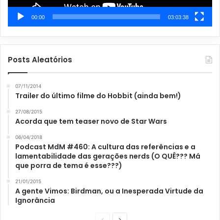
00:00
03:03:38
Posts Aleatórios
07/11/2014
Trailer do último filme do Hobbit (ainda bem!)
27/08/2015
Acorda que tem teaser novo de Star Wars
06/04/2018
Podcast MdM #460: A cultura das referências e a
lamentabilidade das gerações nerds (O QUÊ??? Má
que porra de tema é esse???)
21/01/2015
A gente Vimos: Birdman, ou a Inesperada Virtude da
Ignorância
P
P