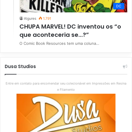
DC
Algures
1.791
CHUPA MARVEL! DC inventou os “o
que aconteceria se…?”
O Comic Book Resources tem uma coluna…
Dusa Studios
Entre em contato para encomendar seu colecionável em Impressões em Resina
e Filamento