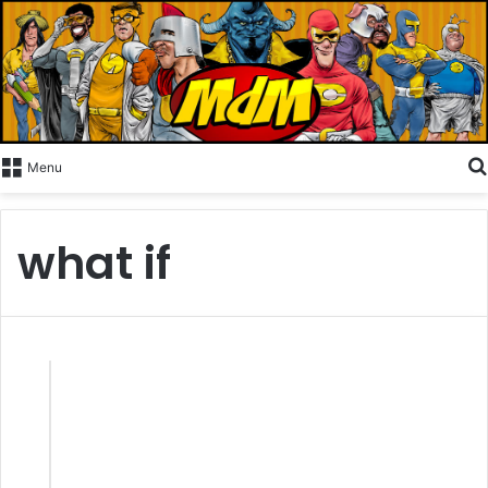
Menu
what if