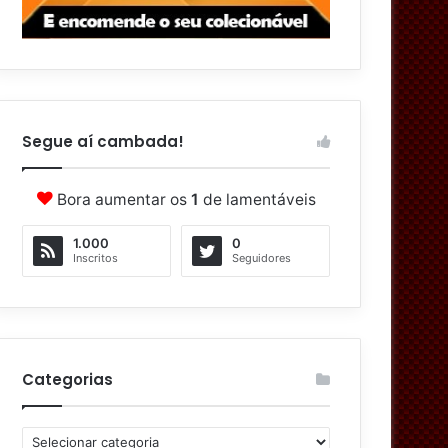
Segue aí cambada!
Bora aumentar os
1
de lamentáveis
1.000
0
Inscritos
Seguidores
Categorias
C