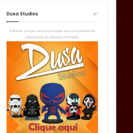
aleatório
skin
Dusa Studios
Entre em contato para encomendar seu colecionável em
Impressões em Resina e Filamento