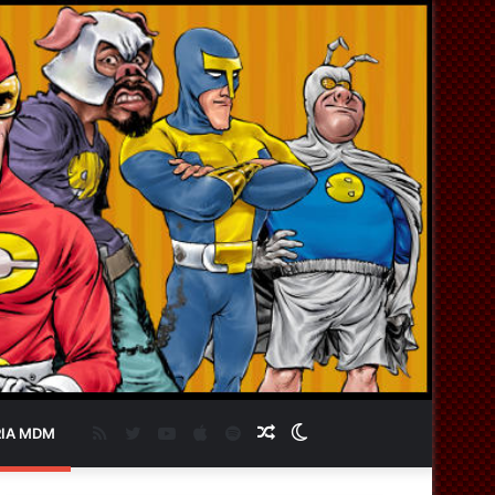
RSS
Twitter
YouTube
Apple
Spotify
Artigo
Switch
IA MDM