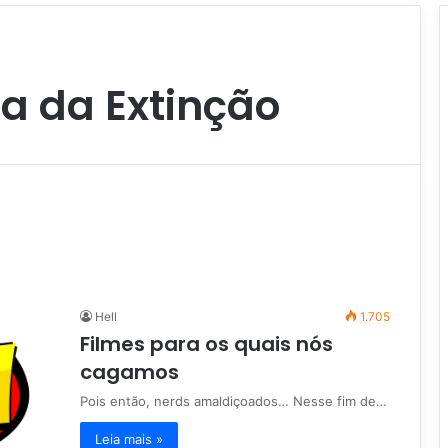
a da Extinção
Hell
1.705
Filmes para os quais nós
cagamos
Pois então, nerds amaldiçoados… Nesse fim de…
Leia mais »