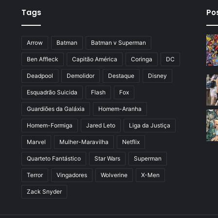
Tags
Po
Arrow
Batman
Batman v Superman
Ben Affleck
Capitão América
Coringa
DC
Deadpool
Demolidor
Destaque
Disney
Esquadrão Suicida
Flash
Fox
Guardiões da Galáxia
Homem-Aranha
Homem-Formiga
Jared Leto
Liga da Justiça
Marvel
Mulher-Maravilha
Netflix
Quarteto Fantástico
Star Wars
Superman
Terror
Vingadores
Wolverine
X-Men
Zack Snyder