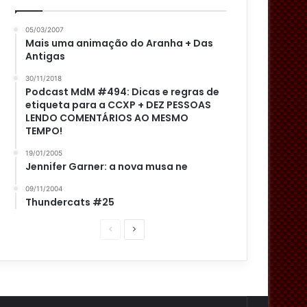
05/03/2007
Mais uma animação do Aranha + Das
Antigas
30/11/2018
Podcast MdM #494: Dicas e regras de
etiqueta para a CCXP + DEZ PESSOAS
LENDO COMENTÁRIOS AO MESMO
TEMPO!
19/01/2005
Jennifer Garner: a nova musa ne
09/11/2004
Thundercats #25
P
P
á
r
g
ó
i
x
n
i