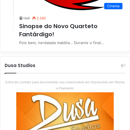
Cinema
Hell
2.385
Sinopse do Novo Quarteto
Fantárdigo!
Pois bem, nerdaiada maldita… Durante o final…
Dusa Studios
Entre em contato para encomendar seu colecionável em Impressões em Resina
e Filamento