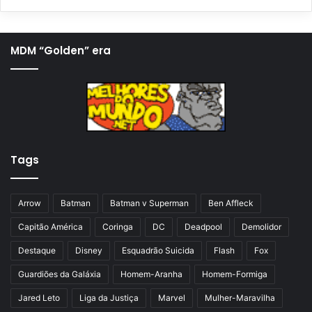
á
r
g
ó
i
x
MDM “Golden” era
n
i
a
m
a
a
n
p
t
á
Tags
e
g
r
i
i
n
Arrow
Batman
Batman v Superman
Ben Affleck
o
a
Capitão América
Coringa
DC
Deadpool
Demolidor
r
Destaque
Disney
Esquadrão Suicida
Flash
Fox
Guardiões da Galáxia
Homem-Aranha
Homem-Formiga
Jared Leto
Liga da Justiça
Marvel
Mulher-Maravilha