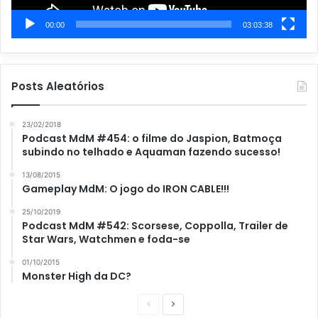
00:00
03:03:38
Posts Aleatórios
23/02/2018
Podcast MdM #454: o filme do Jaspion, Batmoça
subindo no telhado e Aquaman fazendo sucesso!
13/08/2015
Gameplay MdM: O jogo do IRON CABLE!!!
25/10/2019
Podcast MdM #542: Scorsese, Coppolla, Trailer de
Star Wars, Watchmen e foda-se
01/10/2015
Monster High da DC?
P
P