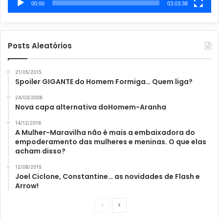
00:00
03:03:38
Posts Aleatórios
21/05/2015
Spoiler GIGANTE do Homem Formiga… Quem liga?
24/03/2006
Nova capa alternativa doHomem-Aranha
14/12/2016
A Mulher-Maravilha não é mais a embaixadora do
empoderamento das mulheres e meninas. O que elas
acham disso?
12/08/2015
Joel Ciclone, Constantine… as novidades de Flash e
Arrow!
P
P
á
r