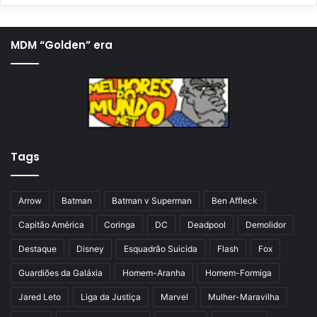
g
ó
i
x
MDM “Golden” era
n
i
a
m
a
a
n
p
t
á
Tags
e
g
r
i
i
n
Arrow
Batman
Batman v Superman
Ben Affleck
o
a
Capitão América
Coringa
DC
Deadpool
Demolidor
r
Destaque
Disney
Esquadrão Suicida
Flash
Fox
Guardiões da Galáxia
Homem-Aranha
Homem-Formiga
Jared Leto
Liga da Justiça
Marvel
Mulher-Maravilha