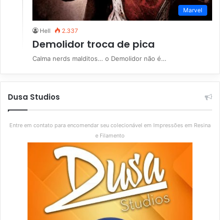
Marvel
Hell
2.337
Demolidor troca de pica
Calma nerds malditos… o Demolidor não é…
Dusa Studios
Entre em contato para encomendar seu colecionável em Impressões em Resina
e Filamento