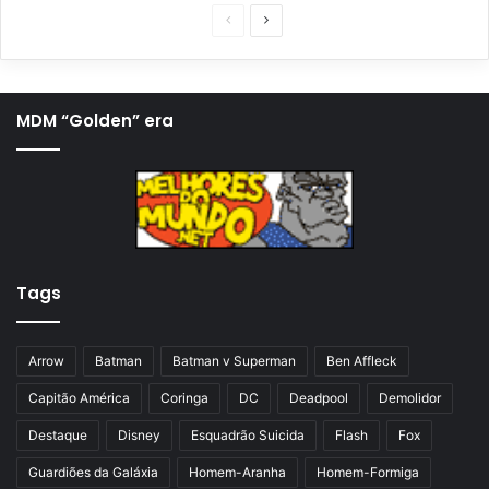
P
P
á
r
g
ó
i
x
MDM “Golden” era
n
i
a
m
a
a
n
p
t
á
Tags
e
g
r
i
i
n
Arrow
Batman
Batman v Superman
Ben Affleck
o
a
Capitão América
Coringa
DC
Deadpool
Demolidor
r
Destaque
Disney
Esquadrão Suicida
Flash
Fox
Guardiões da Galáxia
Homem-Aranha
Homem-Formiga