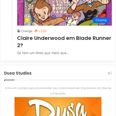
Cinema
Change
1.329
Claire Underwood em Blade Runner
2?
Se tem um filme que meio que…
Dusa Studios
Entre em contato para encomendar seu colecionável em Impressões em Resina
e Filamento