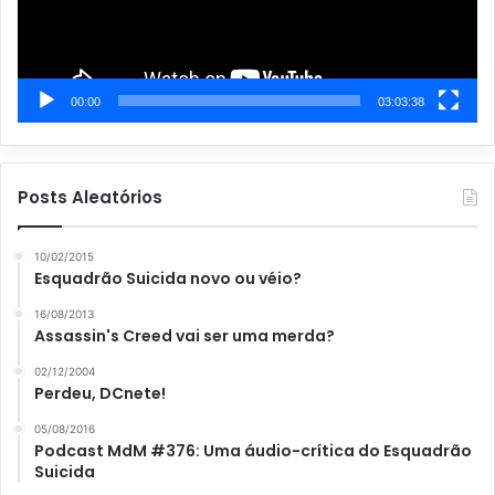
00:00
03:03:38
Posts Aleatórios
10/02/2015
Esquadrão Suicida novo ou véio?
16/08/2013
Assassin's Creed vai ser uma merda?
02/12/2004
Perdeu, DCnete!
05/08/2016
Podcast MdM #376: Uma áudio-crítica do Esquadrão
Suicida