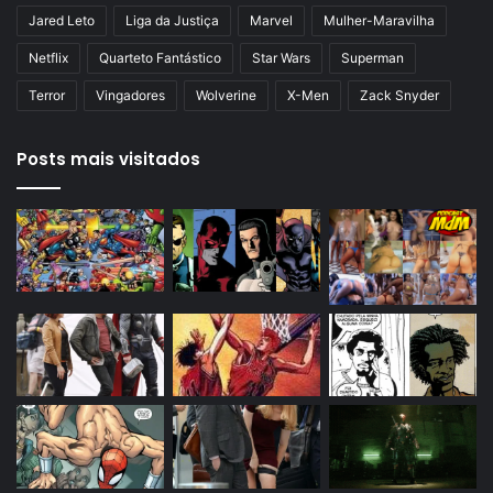
Jared Leto
Liga da Justiça
Marvel
Mulher-Maravilha
Netflix
Quarteto Fantástico
Star Wars
Superman
Terror
Vingadores
Wolverine
X-Men
Zack Snyder
Posts mais visitados