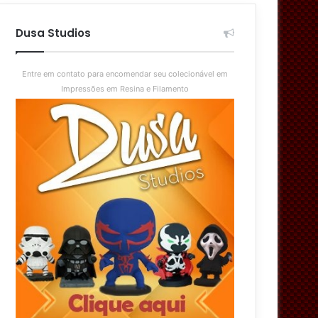
aleatório
skin
Dusa Studios
Entre em contato para encomendar seu colecionável em
Impressões em Resina e Filamento