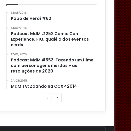
13/05/2016
Papo de Herói #62
14/02/2014
Podcast MdM #252 Comic Con
Experience, FIQ, qualé a dos eventos
nerds
17/01/2020
Podcast MdM #553: Fazendo um filme
com personagens merdas + as
resoluções de 2020
24/08/2015
MdM TV: Zoando na CCXP 2014
P
P
á
r
g
ó
i
x
n
i