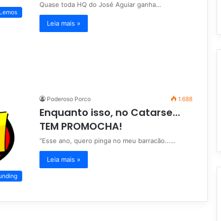
Quase toda HQ do José Aguiar ganha…
 Lemos
Leia mais »
Poderoso Porco
1.688
Enquanto isso, no Catarse…
TEM PROMOCHA!
“Esse ano, quero pinga no meu barracão……
Leia mais »
unding