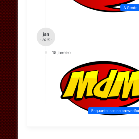
A Gente
jan
- 2015 -
15 janeiro
Enquanto isso no crowndfo