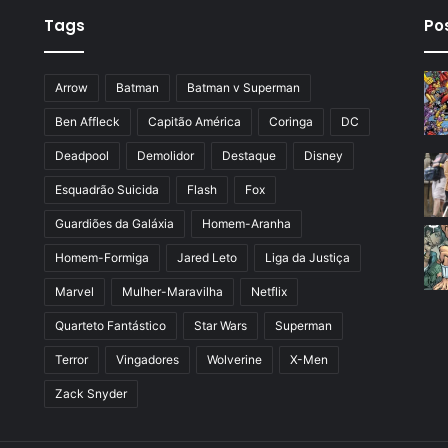
Tags
Po
Arrow
Batman
Batman v Superman
Ben Affleck
Capitão América
Coringa
DC
Deadpool
Demolidor
Destaque
Disney
Esquadrão Suicida
Flash
Fox
Guardiões da Galáxia
Homem-Aranha
Homem-Formiga
Jared Leto
Liga da Justiça
Marvel
Mulher-Maravilha
Netflix
Quarteto Fantástico
Star Wars
Superman
Terror
Vingadores
Wolverine
X-Men
Zack Snyder