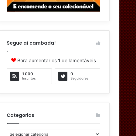
Segue aí cambada!
Bora aumentar os
1
de lamentáveis
1.000
0
Inscritos
Seguidores
Categorias
C