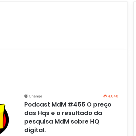
Change
4.040
Podcast MdM #455 O preço
das Hqs e o resultado da
pesquisa MdM sobre HQ
digital.