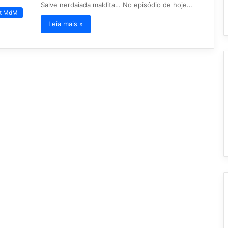
Salve nerdaiada maldita… No episódio de hoje…
t MdM
Leia mais »