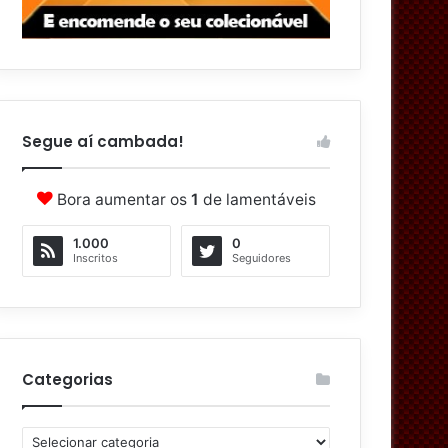
Segue aí cambada!
Bora aumentar os
1
de lamentáveis
1.000
0
Inscritos
Seguidores
Categorias
C