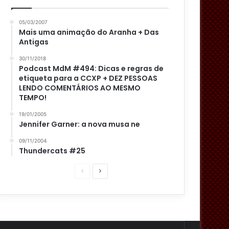
05/03/2007
Mais uma animação do Aranha + Das
Antigas
30/11/2018
Podcast MdM #494: Dicas e regras de
etiqueta para a CCXP + DEZ PESSOAS
LENDO COMENTÁRIOS AO MESMO
TEMPO!
19/01/2005
Jennifer Garner: a nova musa ne
09/11/2004
Thundercats #25
P
P
á
r
g
ó
i
x
n
i