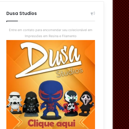
aleatório
skin
Dusa Studios
Entre em contato para encomendar seu colecionável em
Impressões em Resina e Filamento