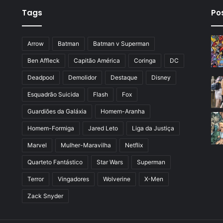
Tags
Po
Arrow
Batman
Batman v Superman
Ben Affleck
Capitão América
Coringa
DC
Deadpool
Demolidor
Destaque
Disney
Esquadrão Suicida
Flash
Fox
Guardiões da Galáxia
Homem-Aranha
Homem-Formiga
Jared Leto
Liga da Justiça
Marvel
Mulher-Maravilha
Netflix
Quarteto Fantástico
Star Wars
Superman
Terror
Vingadores
Wolverine
X-Men
Zack Snyder