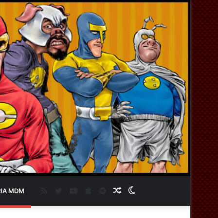
RSS
Twitter
YouTube
Apple
Spotify
Artigo
Switch
IA MDM