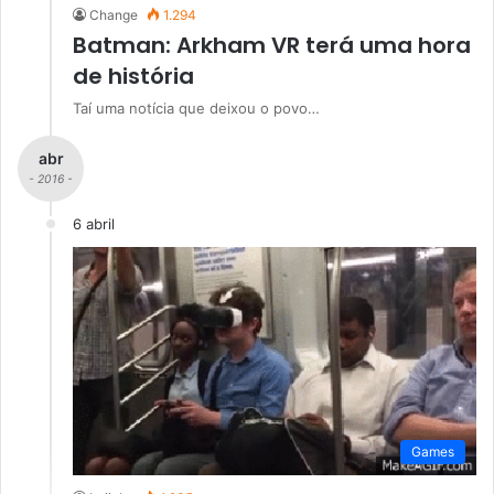
Change
1.294
Batman: Arkham VR terá uma hora
de história
Taí uma notícia que deixou o povo…
abr
- 2016 -
6 abril
Games