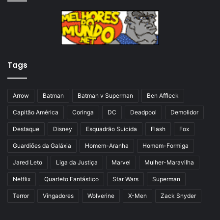
a
m
a
a
n
p
t
á
Tags
e
g
r
i
i
n
Arrow
Batman
Batman v Superman
Ben Affleck
o
a
Capitão América
Coringa
DC
Deadpool
Demolidor
r
Destaque
Disney
Esquadrão Suicida
Flash
Fox
Guardiões da Galáxia
Homem-Aranha
Homem-Formiga
Jared Leto
Liga da Justiça
Marvel
Mulher-Maravilha
Netflix
Quarteto Fantástico
Star Wars
Superman
Terror
Vingadores
Wolverine
X-Men
Zack Snyder