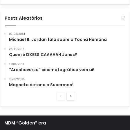
Posts Aleatórios
07/03/2014
Michael B. Jordan fala sobre o Tocha Humana
25/11/2015
Quem é DXESSICAAAAAH Jones?
11/04/2014
“Aranhaverso” cinematográfico vem aí!
16/07/2015
Magneto detona o Superman!
P
P
á
r
g
ó
i
x
MDM “Golden” era
n
i