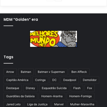
á
r
g
ó
i
x
MDM “Golden” era
n
i
a
m
a
a
n
p
t
á
Tags
e
g
r
i
i
n
Arrow
Batman
Batman v Superman
Ben Affleck
o
a
Capitão América
Coringa
DC
Deadpool
Demolidor
r
Destaque
Disney
Esquadrão Suicida
Flash
Fox
Guardiões da Galáxia
Homem-Aranha
Homem-Formiga
Jared Leto
Liga da Justiça
Marvel
Mulher-Maravilha