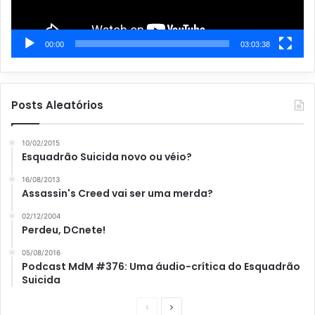
00:00
03:03:38
Posts Aleatórios
10/02/2015
Esquadrão Suicida novo ou véio?
16/08/2013
Assassin's Creed vai ser uma merda?
02/12/2004
Perdeu, DCnete!
05/08/2016
Podcast MdM #376: Uma áudio-crítica do Esquadrão
Suicida
P
P