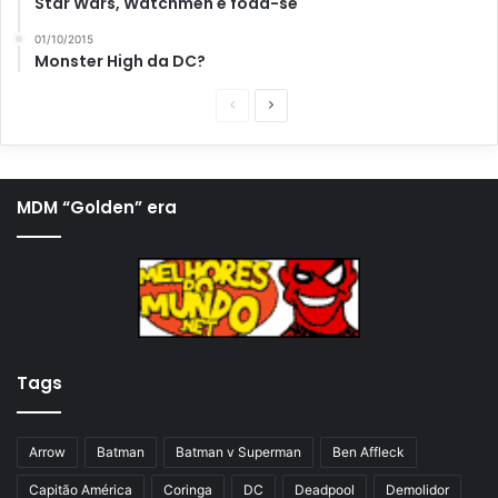
Star Wars, Watchmen e foda-se
01/10/2015
Monster High da DC?
P
P
á
r
g
ó
i
x
MDM “Golden” era
n
i
a
m
a
a
n
p
t
á
Tags
e
g
r
i
i
n
Arrow
Batman
Batman v Superman
Ben Affleck
o
a
Capitão América
Coringa
DC
Deadpool
Demolidor