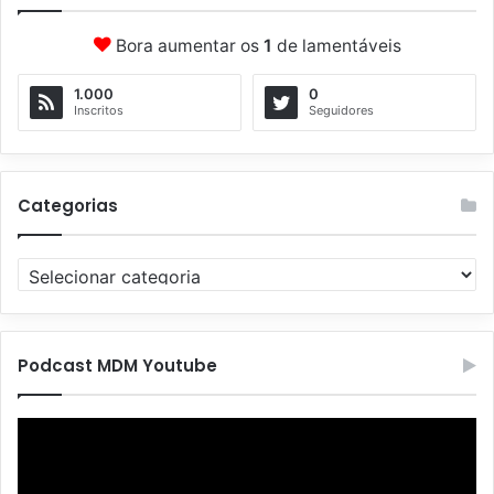
Bora aumentar os
1
de lamentáveis
1.000
0
Inscritos
Seguidores
Categorias
C
a
t
e
g
Podcast MDM Youtube
o
r
Tocador
i
de
a
vídeo
s