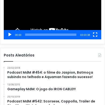
00:00
03:03:38
Posts Aleatórios
23/02/2018
Podcast MdM #454: o filme do Jaspion, Batmoça
subindo no telhado e Aquaman fazendo sucesso!
13/08/2015
Gameplay MdM: O jogo do IRON CABLE!!!
25/10/2019
Podcast MdM #542: Scorsese, Coppolla, Trailer de