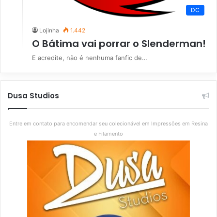
DC
Lojinha
1.442
O Bátima vai porrar o Slenderman!
E acredite, não é nenhuma fanfic de…
Dusa Studios
Entre em contato para encomendar seu colecionável em Impressões em Resina
e Filamento