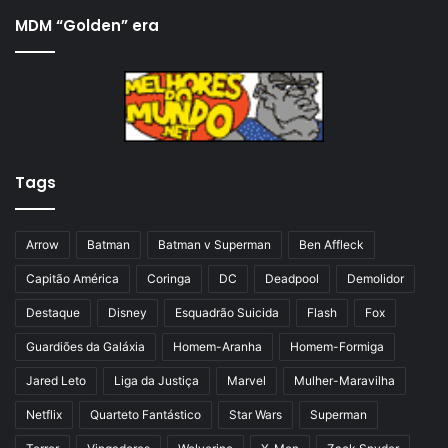
i
x
MDM “Golden” era
n
i
a
m
a
a
n
p
t
á
Tags
e
g
r
i
i
n
Arrow
Batman
Batman v Superman
Ben Affleck
o
a
Capitão América
Coringa
DC
Deadpool
Demolidor
r
Destaque
Disney
Esquadrão Suicida
Flash
Fox
Guardiões da Galáxia
Homem-Aranha
Homem-Formiga
Jared Leto
Liga da Justiça
Marvel
Mulher-Maravilha
Netflix
Quarteto Fantástico
Star Wars
Superman