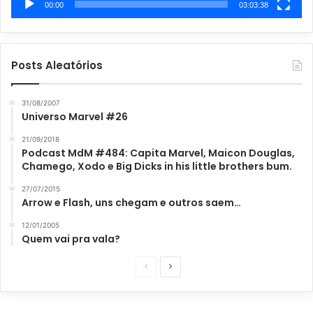
00:00
03:03:38
Posts Aleatórios
31/08/2007
Universo Marvel #26
21/09/2018
Podcast MdM #484: Capita Marvel, Maicon Douglas,
Chamego, Xodo e Big Dicks in his little brothers bum.
27/07/2015
Arrow e Flash, uns chegam e outros saem…
12/01/2005
Quem vai pra vala?
P
P
á
r
g
ó