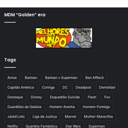
g
ó
i
x
MDM “Golden” era
n
i
a
m
a
a
n
p
t
á
Tags
e
g
r
i
i
n
Arrow
Batman
Batman v Superman
Ben Affleck
o
a
Capitão América
Coringa
DC
Deadpool
Demolidor
r
Destaque
Disney
Esquadrão Suicida
Flash
Fox
Guardiões da Galáxia
Homem-Aranha
Homem-Formiga
Jared Leto
Liga da Justiça
Marvel
Mulher-Maravilha
Netflix
Quarteto Fantástico
Star Wars
Superman