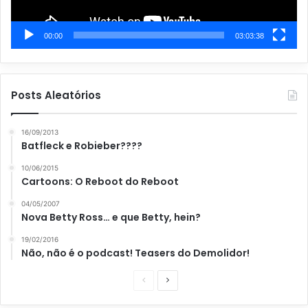
00:00
03:03:38
Posts Aleatórios
16/09/2013
Batfleck e Robieber????
10/06/2015
Cartoons: O Reboot do Reboot
04/05/2007
Nova Betty Ross… e que Betty, hein?
19/02/2016
Não, não é o podcast! Teasers do Demolidor!
P
P
á
r