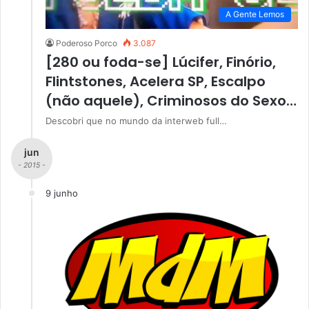
A Gente Lemos
Poderoso Porco
3.087
[280 ou foda-se] Lúcifer, Finório,
Flintstones, Acelera SP, Escalpo
(não aquele), Criminosos do Sexo…
Descobri que no mundo da interweb full…
jun
- 2015 -
9 junho