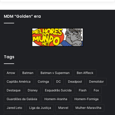
g
ó
i
x
MDM “Golden” era
n
i
a
m
a
a
n
p
t
á
Tags
e
g
r
i
i
n
Arrow
Batman
Batman v Superman
Ben Affleck
o
a
Capitão América
Coringa
DC
Deadpool
Demolidor
r
Destaque
Disney
Esquadrão Suicida
Flash
Fox
Guardiões da Galáxia
Homem-Aranha
Homem-Formiga
Jared Leto
Liga da Justiça
Marvel
Mulher-Maravilha