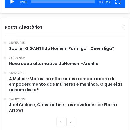
00:00
03:03:38
Posts Aleatórios
21/05/2015
Spoiler GIGANTE do Homem Formiga… Quem liga?
24/03/2006
Nova capa alternativa doHomem-Aranha
14/12/2016
A Mulher-Maravilha não é mais a embaixadora do
empoderamento das mulheres e meninas. O que elas
acham disso?
12/08/2015
Joel Ciclone, Constantine… as novidades de Flash e
Arrow!
P
P
á
r