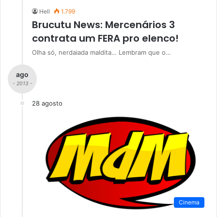
Hell
1.799
Brucutu News: Mercenários 3
contrata um FERA pro elenco!
Olha só, nerdaiada maldita… Lembram que o…
ago
- 2013 -
28 agosto
Cinema