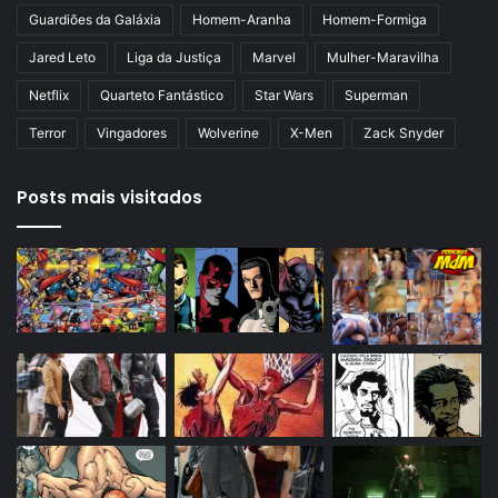
Guardiões da Galáxia
Homem-Aranha
Homem-Formiga
Jared Leto
Liga da Justiça
Marvel
Mulher-Maravilha
Netflix
Quarteto Fantástico
Star Wars
Superman
Terror
Vingadores
Wolverine
X-Men
Zack Snyder
Posts mais visitados