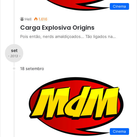
Cinema
Hell
1.616
Carga Explosiva Origins
Pois então, nerds amaldiçoados… Tão ligados na…
set
- 2013 -
18 setembro
Cinema