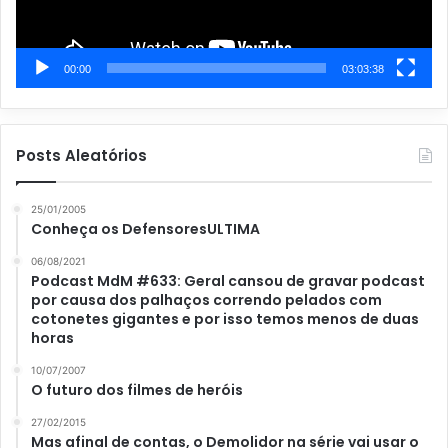
00:00
03:03:38
Posts Aleatórios
25/01/2005
Conheça os DefensoresULTIMA
06/08/2021
Podcast MdM #633: Geral cansou de gravar podcast
por causa dos palhaços correndo pelados com
cotonetes gigantes e por isso temos menos de duas
horas
10/07/2007
O futuro dos filmes de heróis
27/02/2015
Mas afinal de contas, o Demolidor na série vai usar o