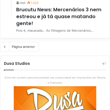
Hell
1.323
Brucutu News: Mercenários 3 nem
estreou e já tá quase matando
gente!
Pois é, macacada… As filmagens de Mercenários…
Página anterior
Dusa Studios
Entre em contato para encomendar seu colecionável em Impressões em Resina
e Filamento