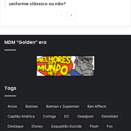
uniforme clássico ou não?
P
P
á
r
g
ó
i
x
MDM “Golden” era
n
i
a
m
a
a
n
p
t
á
Tags
e
g
r
i
i
n
Arrow
Batman
Batman v Superman
Ben Affleck
o
a
Capitão América
Coringa
DC
Deadpool
Demolidor
r
Destaque
Disney
Esquadrão Suicida
Flash
Fox