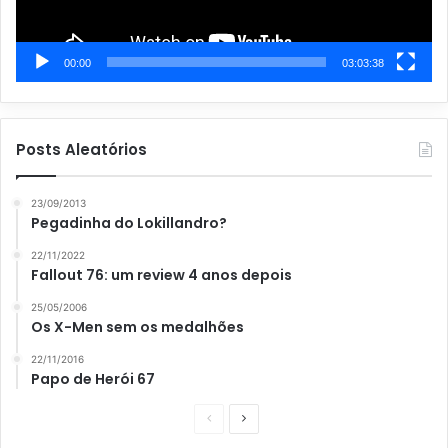
00:00
03:03:38
Posts Aleatórios
23/09/2013
Pegadinha do Lokillandro?
22/11/2022
Fallout 76: um review 4 anos depois
25/05/2006
Os X-Men sem os medalhões
22/11/2016
Papo de Herói 67
P
P
á
r