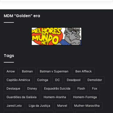
g
ó
i
x
MDM “Golden” era
n
i
a
m
a
a
n
p
t
á
Tags
e
g
r
i
i
n
Arrow
Batman
Batman v Superman
Ben Affleck
o
a
Capitão América
Coringa
DC
Deadpool
Demolidor
r
Destaque
Disney
Esquadrão Suicida
Flash
Fox
Guardiões da Galáxia
Homem-Aranha
Homem-Formiga
Jared Leto
Liga da Justiça
Marvel
Mulher-Maravilha