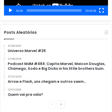
00:00
03:03:38
Posts Aleatórios
31/08/2007
Universo Marvel #26
21/09/2018
Podcast MdM #484: Capita Marvel, Maicon Douglas,
Chamego, Xodo e Big Dicks in his little brothers bum.
27/07/2015
Arrow e Flash, uns chegam e outros saem…
12/01/2005
Quem vai pra vala?
P
P
á
r