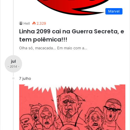
Marvel
Hell
2.329
Linha 2099 cai na Guerra Secreta, e
tem polêmica!!!
Olha só, macacada… Em maio com a…
jul
- 2014 -
7 julho