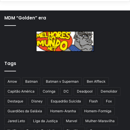
g
ó
i
x
MDM “Golden” era
n
i
a
m
a
a
n
p
t
á
Tags
e
g
r
i
i
n
Arrow
Batman
Batman v Superman
Ben Affleck
o
a
Capitão América
Coringa
DC
Deadpool
Demolidor
r
Destaque
Disney
Esquadrão Suicida
Flash
Fox
Guardiões da Galáxia
Homem-Aranha
Homem-Formiga
Jared Leto
Liga da Justiça
Marvel
Mulher-Maravilha