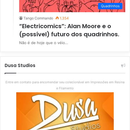
Quadrinhos
Tango Commando
1.354
“Electricomics”: Alan Moore e o
(possível) futuro dos quadrinhos.
Não é de hoje que o véio…
Dusa Studios
Entre em contato para encomendar seu colecionável em Impressões em Resina
e Filamento