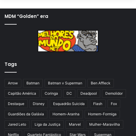
g
ó
i
x
MDM “Golden” era
n
i
a
m
a
a
n
p
t
á
Tags
e
g
r
i
i
n
Arrow
Batman
Batman v Superman
Ben Affleck
o
a
Capitão América
Coringa
DC
Deadpool
Demolidor
r
Destaque
Disney
Esquadrão Suicida
Flash
Fox
Guardiões da Galáxia
Homem-Aranha
Homem-Formiga
Jared Leto
Liga da Justiça
Marvel
Mulher-Maravilha
Netflix
Quarteto Fantástico
Star Wars
Superman