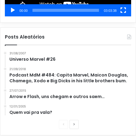
00:00
03:03:38
Posts Aleatórios
31/08/2007
Universo Marvel #26
21/09/2018
Podcast MdM #484: Capita Marvel, Maicon Douglas,
Chamego, Xodo e Big Dicks in his little brothers bum.
27/07/2015
Arrow e Flash, uns chegam e outros saem…
12/01/2005
Quem vai pra vala?
P
P
á
r