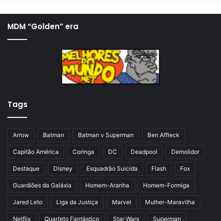
g
ó
i
x
MDM “Golden” era
n
i
a
m
a
a
n
p
t
á
Tags
e
g
r
i
i
n
Arrow
Batman
Batman v Superman
Ben Affleck
o
a
Capitão América
Coringa
DC
Deadpool
Demolidor
r
Destaque
Disney
Esquadrão Suicida
Flash
Fox
Guardiões da Galáxia
Homem-Aranha
Homem-Formiga
Jared Leto
Liga da Justiça
Marvel
Mulher-Maravilha
Netflix
Quarteto Fantástico
Star Wars
Superman