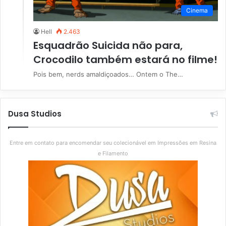
Cinema
Hell
2.463
Esquadrão Suicida não para,
Crocodilo também estará no filme!
Pois bem, nerds amaldiçoados… Ontem o The…
Dusa Studios
Entre em contato para encomendar seu colecionável em Impressões em Resina
e Filamento