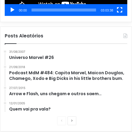
00:00
03:03:38
Posts Aleatórios
31/08/2007
Universo Marvel #26
21/09/2018
Podcast MdM #484: Capita Marvel, Maicon Douglas,
Chamego, Xodo e Big Dicks in his little brothers bum.
27/07/2015
Arrow e Flash, uns chegam e outros saem…
12/01/2005
Quem vai pra vala?
P
P
á
r