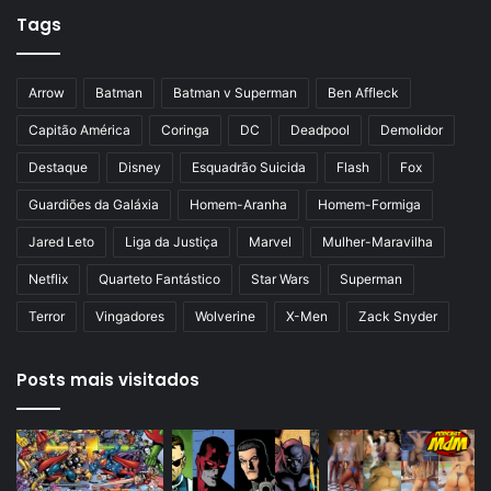
Tags
e
g
r
i
i
n
Arrow
Batman
Batman v Superman
Ben Affleck
o
a
Capitão América
Coringa
DC
Deadpool
Demolidor
r
Destaque
Disney
Esquadrão Suicida
Flash
Fox
Guardiões da Galáxia
Homem-Aranha
Homem-Formiga
Jared Leto
Liga da Justiça
Marvel
Mulher-Maravilha
Netflix
Quarteto Fantástico
Star Wars
Superman
Terror
Vingadores
Wolverine
X-Men
Zack Snyder
Posts mais visitados