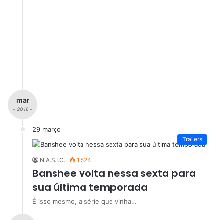
mar
- 2016 -
29 março
Trailers
N.A.S.I.C.
1.524
Banshee volta nessa sexta para
sua última temporada
É isso mesmo, a série que vinha…