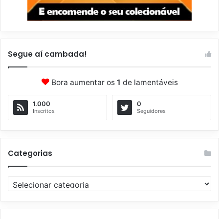
Segue aí cambada!
Bora aumentar os
1
de lamentáveis
1.000
0
Inscritos
Seguidores
Categorias
C
a
t
e