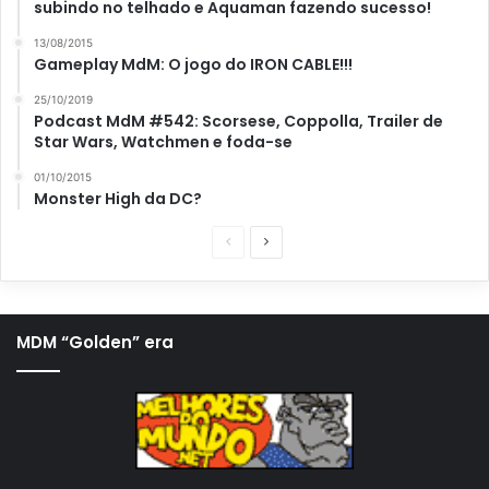
subindo no telhado e Aquaman fazendo sucesso!
13/08/2015
Gameplay MdM: O jogo do IRON CABLE!!!
25/10/2019
Podcast MdM #542: Scorsese, Coppolla, Trailer de
Star Wars, Watchmen e foda-se
01/10/2015
Monster High da DC?
P
P
á
r
g
ó
i
x
MDM “Golden” era
n
i
a
m
a
a
n
p
t
á