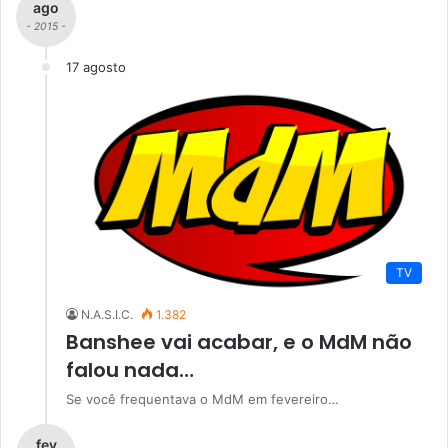
ago
- 2015 -
17 agosto
TV
N.A.S.I.C.
1.382
Banshee vai acabar, e o MdM não
falou nada…
Se você frequentava o MdM em fevereiro…
fev