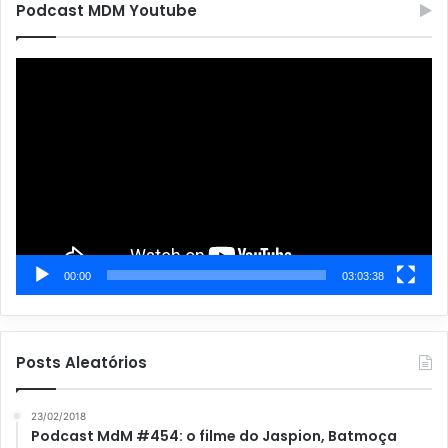
g
Podcast MDM Youtube
o
r
Tocador
i
de
a
vídeo
s
00:00
03:03:38
Posts Aleatórios
23/02/2018
Podcast MdM #454: o filme do Jaspion, Batmoça