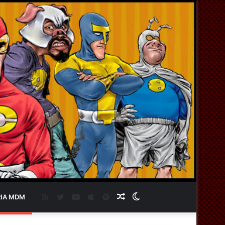
RSS
Twitter
YouTube
Apple
Spotify
Artigo
Switch
IA MDM