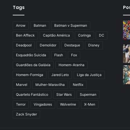
Tags
Po
Arrow
Batman
Batman v Superman
Ben Affleck
Capitão América
Coringa
DC
Deadpool
Demolidor
Destaque
Disney
Esquadrão Suicida
Flash
Fox
Guardiões da Galáxia
Homem-Aranha
Homem-Formiga
Jared Leto
Liga da Justiça
Marvel
Mulher-Maravilha
Netflix
Quarteto Fantástico
Star Wars
Superman
Terror
Vingadores
Wolverine
X-Men
Zack Snyder