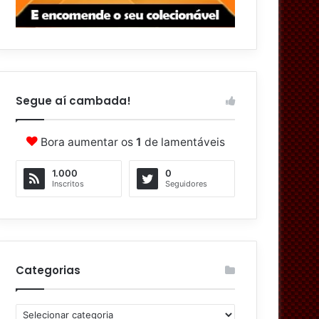
Segue aí cambada!
Bora aumentar os
1
de lamentáveis
1.000
0
Inscritos
Seguidores
Categorias
C