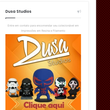
aleatório
skin
Dusa Studios
Entre em contato para encomendar seu colecionável em
Impressões em Resina e Filamento