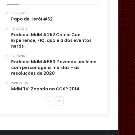
13/05/2016
Papo de Herói #62
14/02/2014
Podcast MdM #252 Comic Con
Experience, FIQ, qualé a dos eventos
nerds
17/01/2020
Podcast MdM #553: Fazendo um filme
com personagens merdas + as
resoluções de 2020
24/08/2015
MdM TV: Zoando na CCXP 2014
P
P
á
r
g
ó
i
x
n
i