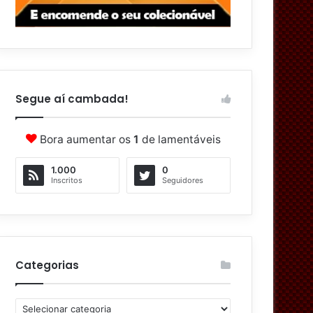
Segue aí cambada!
Bora aumentar os
1
de lamentáveis
1.000
0
Inscritos
Seguidores
Categorias
C