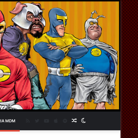
RSS
Twitter
YouTube
Apple
Spotify
Artigo
Switch
IA MDM