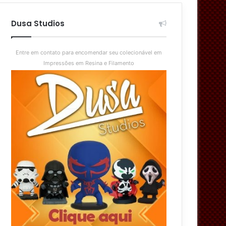
aleatório
skin
Dusa Studios
Entre em contato para encomendar seu colecionável em
Impressões em Resina e Filamento