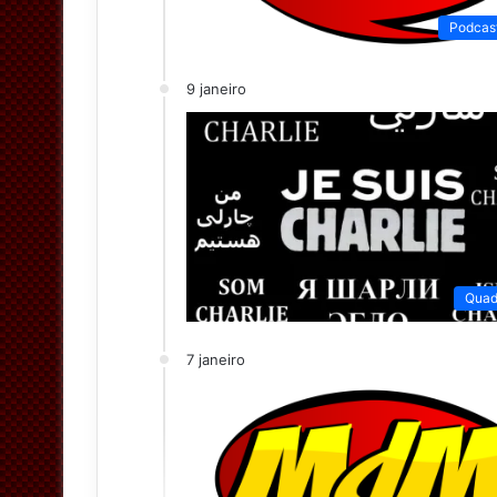
Podcas
9 janeiro
Quad
7 janeiro