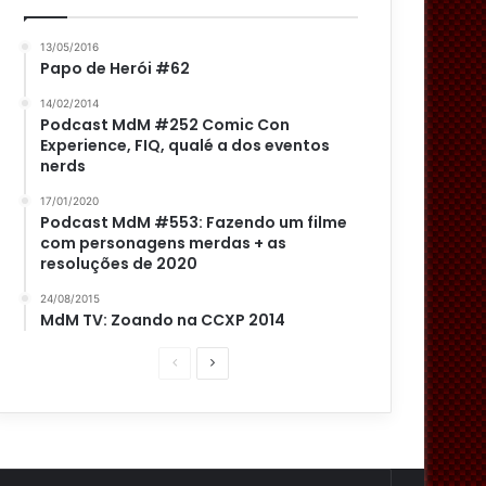
13/05/2016
Papo de Herói #62
14/02/2014
Podcast MdM #252 Comic Con
Experience, FIQ, qualé a dos eventos
nerds
17/01/2020
Podcast MdM #553: Fazendo um filme
com personagens merdas + as
resoluções de 2020
24/08/2015
MdM TV: Zoando na CCXP 2014
P
P
á
r
g
ó
i
x
n
i