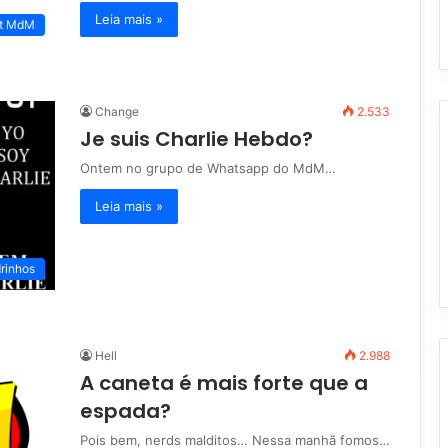
Leia mais »
t MdM
Change
2.533
Je suis Charlie Hebdo?
Ontem no grupo de Whatsapp do MdM…
Leia mais »
rinhos
Hell
2.988
A caneta é mais forte que a
espada?
Pois bem, nerds malditos… Nessa manhã fomos…