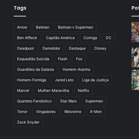
Tags
Po
Arrow
Batman
Batman v Superman
Ben Affleck
Capitão América
Coringa
DC
Deadpool
Demolidor
Destaque
Disney
Esquadrão Suicida
Flash
Fox
Guardiões da Galáxia
Homem-Aranha
Homem-Formiga
Jared Leto
Liga da Justiça
Marvel
Mulher-Maravilha
Netflix
Quarteto Fantástico
Star Wars
Superman
Terror
Vingadores
Wolverine
X-Men
Zack Snyder