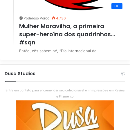
DC
Poderoso Porco
4.736
Mulher Maravilha, a primeira
super-heroína dos quadrinhos…
#sqn
Então, cês sabem né, “Dia Internacional da…
Dusa Studios
Entre em contato para encomendar seu colecionável em Impressões em Resina
e Filamento