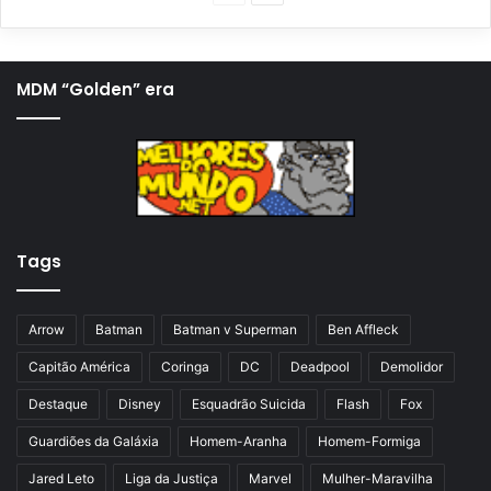
á
r
g
ó
i
x
MDM “Golden” era
n
i
a
m
a
a
n
p
t
á
Tags
e
g
r
i
i
n
Arrow
Batman
Batman v Superman
Ben Affleck
o
a
Capitão América
Coringa
DC
Deadpool
Demolidor
r
Destaque
Disney
Esquadrão Suicida
Flash
Fox
Guardiões da Galáxia
Homem-Aranha
Homem-Formiga
Jared Leto
Liga da Justiça
Marvel
Mulher-Maravilha