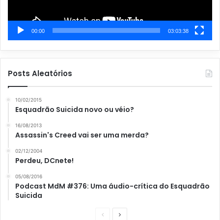
00:00
03:03:38
Posts Aleatórios
10/02/2015
Esquadrão Suicida novo ou véio?
16/08/2013
Assassin's Creed vai ser uma merda?
02/12/2004
Perdeu, DCnete!
05/08/2016
Podcast MdM #376: Uma áudio-crítica do Esquadrão
Suicida
P
P