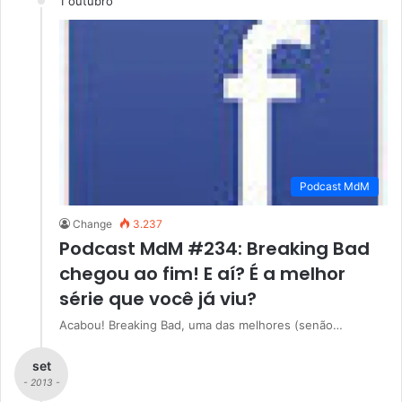
1 outubro
Podcast MdM
Change
3.237
Podcast MdM #234: Breaking Bad
chegou ao fim! E aí? É a melhor
série que você já viu?
Acabou! Breaking Bad, uma das melhores (senão…
set
- 2013 -