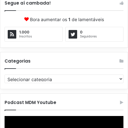
Segue aí cambada!
Bora aumentar os
1
de lamentáveis
1.000
0
Inscritos
Seguidores
Categorias
C
a
t
e
g
Podcast MDM Youtube
o
r
Tocador
i
de
a