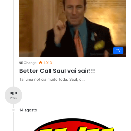
TV
Change
1.013
Better Call Saul vai sair!!!
Taí uma notícia muito foda: Saul, o…
ago
- 2013 -
14 agosto