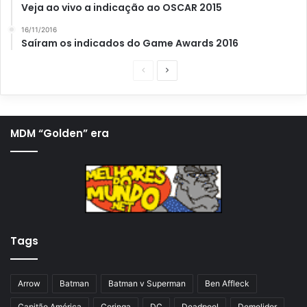
Veja ao vivo a indicação ao OSCAR 2015
16/11/2016
Saíram os indicados do Game Awards 2016
P
P
á
r
g
ó
i
x
MDM “Golden” era
n
i
a
m
a
a
n
p
t
á
Tags
e
g
r
i
i
n
Arrow
Batman
Batman v Superman
Ben Affleck
o
a
Capitão América
Coringa
DC
Deadpool
Demolidor