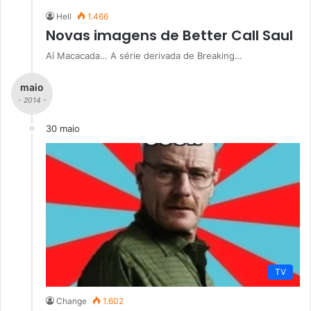
Hell
1.466
Novas imagens de Better Call Saul
Aí Macacada… A série derivada de Breaking…
maio
- 2014 -
30 maio
TV
Change
1.602