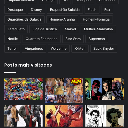
r
Destaque
Disney
Esquadrão Suicida
Flash
Fox
Guardiões da Galáxia
Homem-Aranha
Homem-Formiga
Jared Leto
Liga da Justiça
Marvel
Mulher-Maravilha
Netflix
Quarteto Fantástico
Star Wars
Superman
Terror
Vingadores
Wolverine
X-Men
Zack Snyder
Posts mais visitados