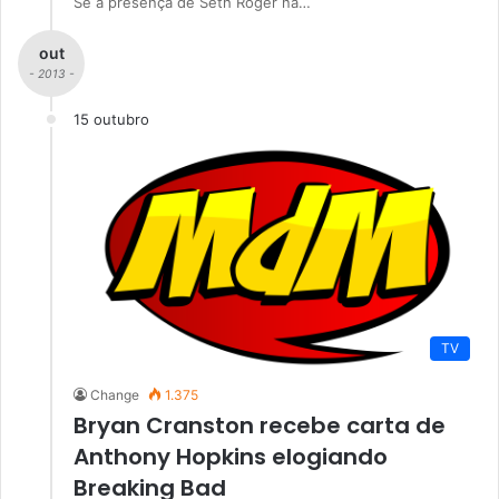
Se a presença de Seth Roger na…
out
- 2013 -
15 outubro
TV
Change
1.375
Bryan Cranston recebe carta de
Anthony Hopkins elogiando
Breaking Bad