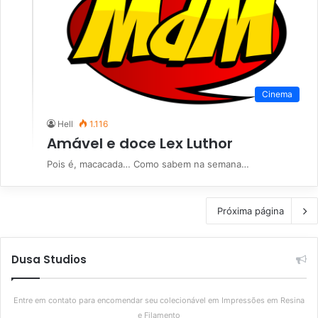
Cinema
Hell
1.116
Amável e doce Lex Luthor
Pois é, macacada… Como sabem na semana…
Próxima página
Dusa Studios
Entre em contato para encomendar seu colecionável em Impressões em Resina
e Filamento