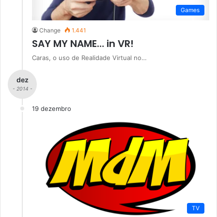
Games
Change
1.441
SAY MY NAME… in VR!
Caras, o uso de Realidade Virtual no…
dez
- 2014 -
19 dezembro
TV