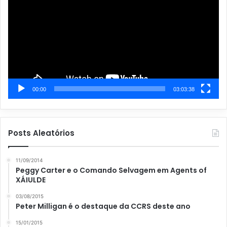
vídeo
s
00:00
03:03:38
Posts Aleatórios
11/09/2014
Peggy Carter e o Comando Selvagem em Agents of
XÁIULDE
03/08/2015
Peter Milligan é o destaque da CCRS deste ano
15/01/2015