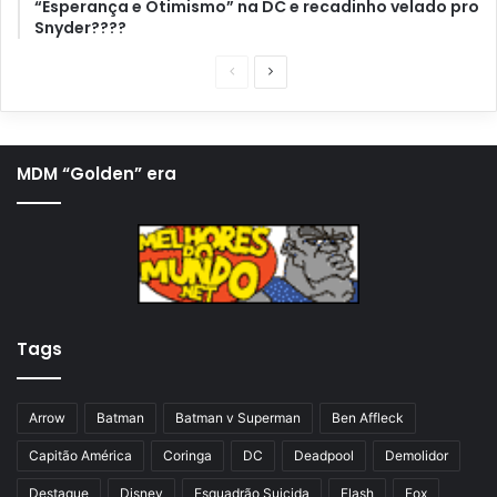
“Esperança e Otimismo” na DC e recadinho velado pro
Snyder????
P
P
á
r
g
ó
i
x
MDM “Golden” era
n
i
a
m
a
a
n
p
t
á
Tags
e
g
r
i
i
n
Arrow
Batman
Batman v Superman
Ben Affleck
o
a
Capitão América
Coringa
DC
Deadpool
Demolidor
r
Destaque
Disney
Esquadrão Suicida
Flash
Fox