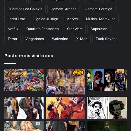
Guardiões da Galáxia
Homem-Aranha
Homem-Formiga
Jared Leto
Liga da Justiça
Marvel
Mulher-Maravilha
Netflix
Quarteto Fantástico
Star Wars
Superman
Terror
Vingadores
Wolverine
X-Men
Zack Snyder
Posts mais visitados