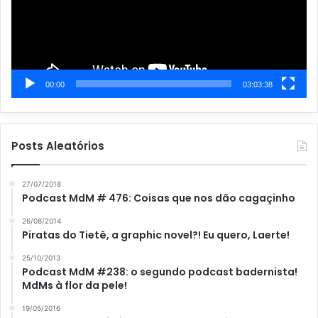
00:00
03:03:38
Posts Aleatórios
27/07/2018
Podcast MdM # 476: Coisas que nos dão cagaçinho
26/08/2014
Piratas do Tietê, a graphic novel?! Eu quero, Laerte!
25/10/2013
Podcast MdM #238: o segundo podcast badernista!
MdMs à flor da pele!
19/05/2016