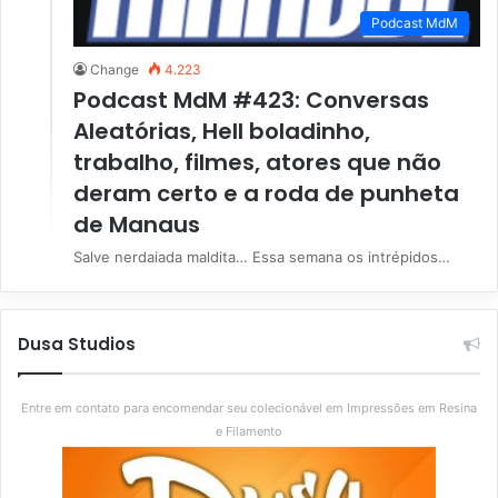
Podcast MdM
Change
4.223
Podcast MdM #423: Conversas
Aleatórias, Hell boladinho,
trabalho, filmes, atores que não
deram certo e a roda de punheta
de Manaus
Salve nerdaiada maldita… Essa semana os intrépidos…
Dusa Studios
Entre em contato para encomendar seu colecionável em Impressões em Resina
e Filamento