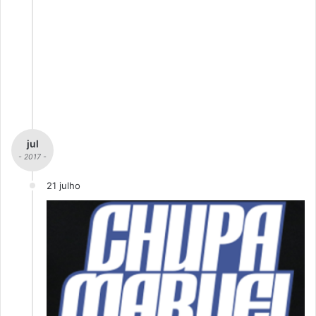
jul
- 2017 -
21 julho