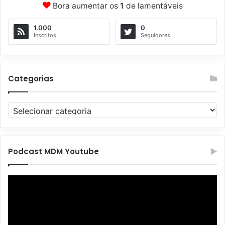
Bora aumentar os
1
de lamentáveis
1.000
0
Inscritos
Seguidores
Categorias
C
a
t
e
g
Podcast MDM Youtube
o
r
Tocador
i
de
a
vídeo
s