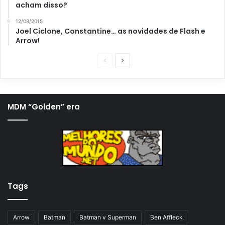
acham disso?
12/08/2015
Joel Ciclone, Constantine… as novidades de Flash e
Arrow!
P
P
á
r
g
ó
i
x
MDM “Golden” era
n
i
a
m
a
a
n
p
t
á
Tags
e
g
r
i
i
n
Arrow
Batman
Batman v Superman
Ben Affleck