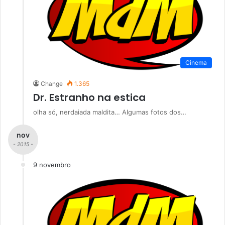
Cinema
Change
1.365
Dr. Estranho na estica
olha só, nerdaiada maldita… Algumas fotos dos…
nov
- 2015 -
9 novembro