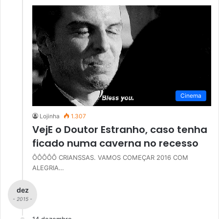
Cinema
Lojinha
1.307
VejE o Doutor Estranho, caso tenha
ficado numa caverna no recesso
ÔÔÔÔÔ CRIANSSAS. VAMOS COMEÇAR 2016 COM
ALEGRIA…
dez
- 2015 -