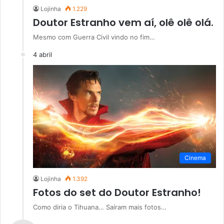
Lojinha
1.229
Doutor Estranho vem aí, olê olê olá.
Mesmo com Guerra Civil vindo no fim…
4 abril
Cinema
Lojinha
1.392
Fotos do set do Doutor Estranho!
Como diria o Tihuana… Saíram mais fotos…