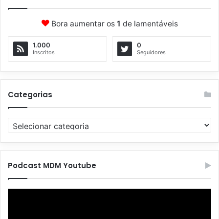
Bora aumentar os
1
de lamentáveis
1.000
0
Inscritos
Seguidores
Categorias
C
a
t
e
g
Podcast MDM Youtube
o
r
Tocador
i
de
a
vídeo
s