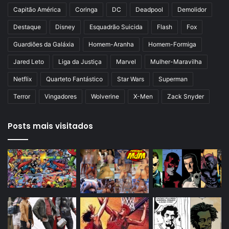
o
a
Capitão América
Coringa
DC
Deadpool
Demolidor
r
Destaque
Disney
Esquadrão Suicida
Flash
Fox
Guardiões da Galáxia
Homem-Aranha
Homem-Formiga
Jared Leto
Liga da Justiça
Marvel
Mulher-Maravilha
Netflix
Quarteto Fantástico
Star Wars
Superman
Terror
Vingadores
Wolverine
X-Men
Zack Snyder
Posts mais visitados