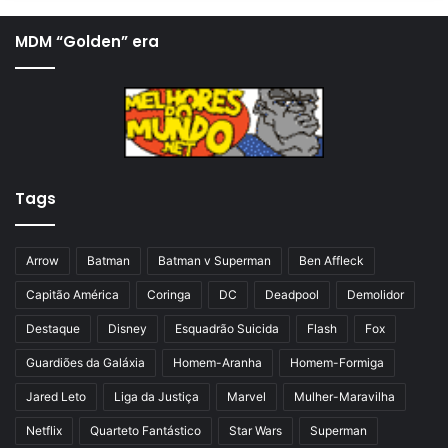
g
ó
i
x
MDM “Golden” era
n
i
a
m
a
a
n
p
t
á
Tags
e
g
r
i
i
n
Arrow
Batman
Batman v Superman
Ben Affleck
o
a
Capitão América
Coringa
DC
Deadpool
Demolidor
r
Destaque
Disney
Esquadrão Suicida
Flash
Fox
Guardiões da Galáxia
Homem-Aranha
Homem-Formiga
Jared Leto
Liga da Justiça
Marvel
Mulher-Maravilha
Netflix
Quarteto Fantástico
Star Wars
Superman