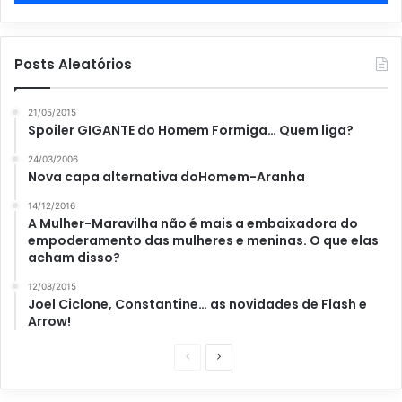
Posts Aleatórios
21/05/2015
Spoiler GIGANTE do Homem Formiga… Quem liga?
24/03/2006
Nova capa alternativa doHomem-Aranha
14/12/2016
A Mulher-Maravilha não é mais a embaixadora do
empoderamento das mulheres e meninas. O que elas
acham disso?
12/08/2015
Joel Ciclone, Constantine… as novidades de Flash e
Arrow!
P
P
á
r