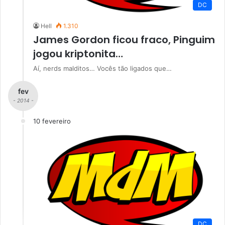
DC
Hell
1.310
James Gordon ficou fraco, Pinguim
jogou kriptonita…
Aí, nerds malditos… Vocês tão ligados que…
fev
- 2014 -
10 fevereiro
DC