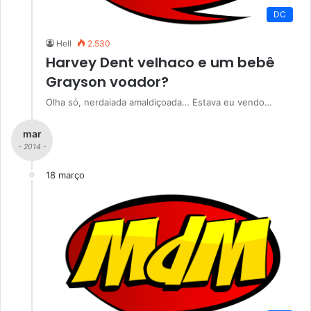
DC
Hell
2.530
Harvey Dent velhaco e um bebê
Grayson voador?
Olha só, nerdaiada amaldiçoada… Estava eu vendo…
mar
- 2014 -
18 março