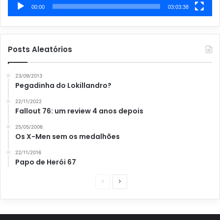
00:00
03:03:38
Posts Aleatórios
23/09/2013
Pegadinha do Lokillandro?
22/11/2022
Fallout 76: um review 4 anos depois
25/05/2006
Os X-Men sem os medalhões
22/11/2016
Papo de Herói 67
P
P
á
r
g
ó