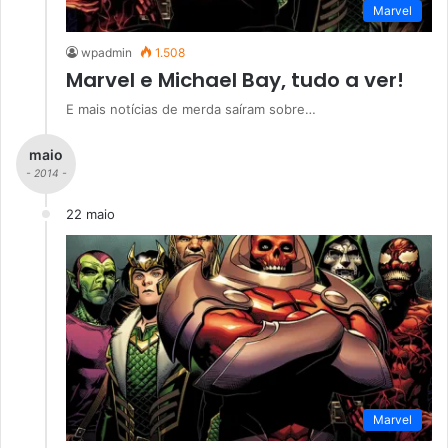
Marvel
wpadmin
1.508
Marvel e Michael Bay, tudo a ver!
E mais notícias de merda saíram sobre…
maio
- 2014 -
22 maio
Marvel