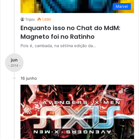
Marvel
Triplo
1.690
Enquanto isso no Chat do MdM:
Magneto foi no Ratinho
Pois é, cambada, na sétima edição da…
jun
- 2014 -
16 junho