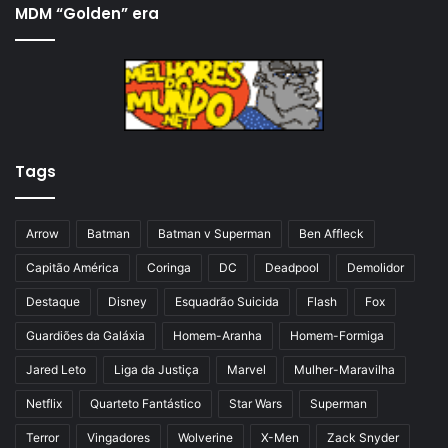
i
x
MDM “Golden” era
n
i
a
m
a
a
n
p
t
á
Tags
e
g
r
i
i
n
Arrow
Batman
Batman v Superman
Ben Affleck
o
a
Capitão América
Coringa
DC
Deadpool
Demolidor
r
Destaque
Disney
Esquadrão Suicida
Flash
Fox
Guardiões da Galáxia
Homem-Aranha
Homem-Formiga
Jared Leto
Liga da Justiça
Marvel
Mulher-Maravilha
Netflix
Quarteto Fantástico
Star Wars
Superman
Terror
Vingadores
Wolverine
X-Men
Zack Snyder