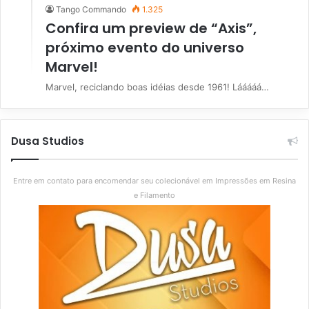
Tango Commando
1.325
Confira um preview de “Axis”,
próximo evento do universo
Marvel!
Marvel, reciclando boas idéias desde 1961! Lááááá…
Dusa Studios
Entre em contato para encomendar seu colecionável em Impressões em Resina
e Filamento