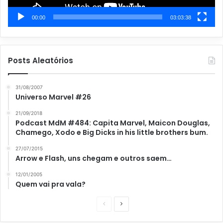
00:00
03:03:38
Posts Aleatórios
31/08/2007
Universo Marvel #26
21/09/2018
Podcast MdM #484: Capita Marvel, Maicon Douglas,
Chamego, Xodo e Big Dicks in his little brothers bum.
27/07/2015
Arrow e Flash, uns chegam e outros saem…
12/01/2005
Quem vai pra vala?
P
P
á
r