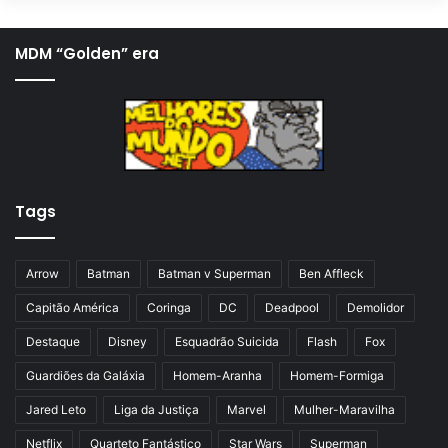
g
ó
i
x
MDM “Golden” era
n
i
a
m
a
a
n
p
t
á
Tags
e
g
r
i
i
n
Arrow
Batman
Batman v Superman
Ben Affleck
o
a
Capitão América
Coringa
DC
Deadpool
Demolidor
r
Destaque
Disney
Esquadrão Suicida
Flash
Fox
Guardiões da Galáxia
Homem-Aranha
Homem-Formiga
Jared Leto
Liga da Justiça
Marvel
Mulher-Maravilha
Netflix
Quarteto Fantástico
Star Wars
Superman