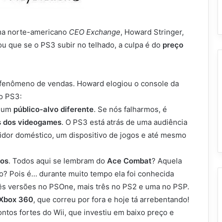
ama norte-americano
CEO Exchange
, Howard Stringer,
u que se o PS3 subir no telhado, a culpa é do
preço
, fenômeno de vendas. Howard elogiou o console da
o PS3:
m um
público-alvo diferente
. Se nós falharmos, é
 dos videogames
. O PS3 está atrás de uma audiência
vidor doméstico, um dispositivo de jogos e até mesmo
gos
. Todos aqui se lembram do
Ace Combat
? Aquela
? Pois é… durante muito tempo ela foi conhecida
ês versões no PSOne, mais três no PS2 e uma no PSP.
Xbox 360
, que correu por fora e hoje tá arrebentando!
ntos fortes do Wii, que investiu em baixo preço e