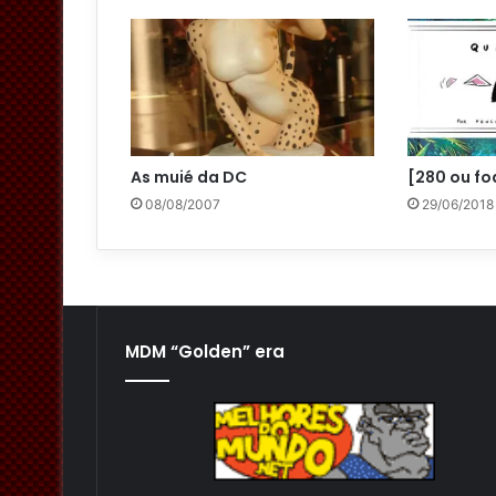
As muié da DC
[280 ou fo
08/08/2007
29/06/2018
MDM “Golden” era