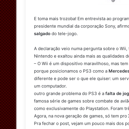
t
t
e
E toma mais trozoba! Em entrevista ao progr
r
presidente mundial da corporação Sony, afirmo
salgado
do tele-jogo.
A declaração veio numa pergunta sobre o Wii
Nintendo e exaltou ainda mais as qualidades d
– O Wii é um dispositivo maravilhoso, mas te
porque posicionamos o PS3 como a
Mercedes
diferente e pode ser o que ele quiser: um ser
um computador.
outro grande problema do PS3 é a
falta de jo
famosa série de games sobre combate de avião
como exclusivamente do Playstation. Foram tr
Agora, na nova geração de games, só tem pro
Pra fechar o post, vejam um pouco mais dos po