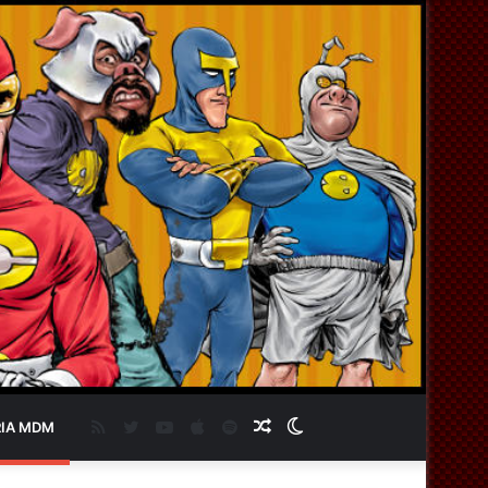
RSS
Twitter
YouTube
Apple
Spotify
Artigo
Switch
IA MDM