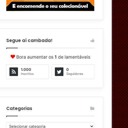
Segue aí cambada!
Bora aumentar os
1
de lamentáveis
1.000
0
Inscritos
Seguidores
Categorias
C