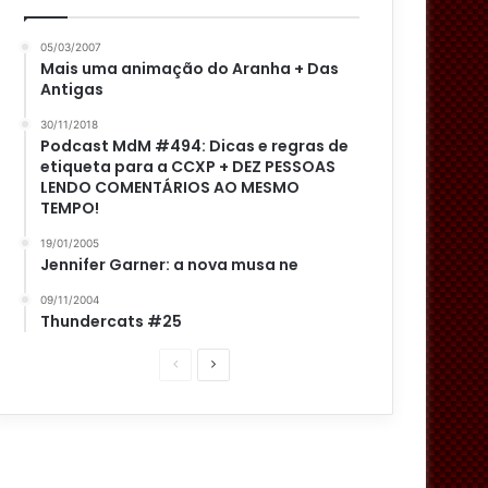
05/03/2007
Mais uma animação do Aranha + Das
Antigas
30/11/2018
Podcast MdM #494: Dicas e regras de
etiqueta para a CCXP + DEZ PESSOAS
LENDO COMENTÁRIOS AO MESMO
TEMPO!
19/01/2005
Jennifer Garner: a nova musa ne
09/11/2004
Thundercats #25
P
P
á
r
g
ó
i
x
n
i