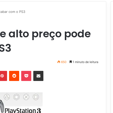
cabar com o PS3
e alto preço pode
S3
650
1 minuto de leitura
Pinterest
Reddit
Pocket
Compartilhar via e-mail