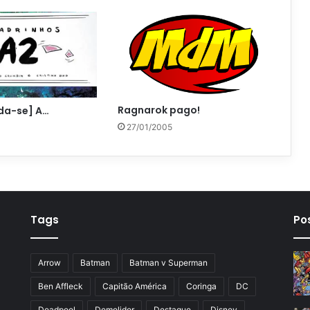
Ragnarok pago!
da-se] A…
27/01/2005
Tags
Po
Arrow
Batman
Batman v Superman
Ben Affleck
Capitão América
Coringa
DC
Deadpool
Demolidor
Destaque
Disney