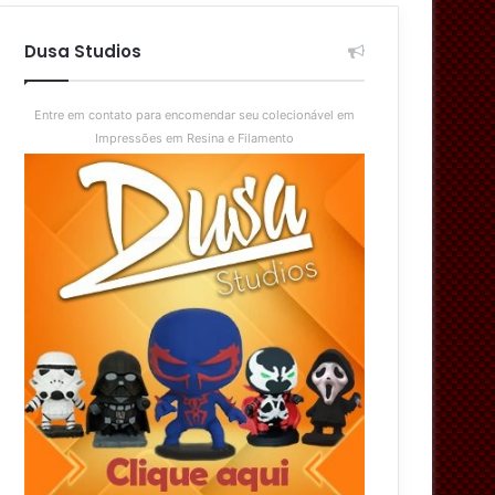
aleatório
skin
Dusa Studios
Entre em contato para encomendar seu colecionável em
Impressões em Resina e Filamento