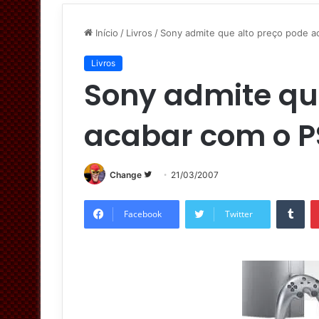
Início
/
Livros
/
Sony admite que alto preço pode a
Livros
Sony admite qu
acabar com o P
Change
S
21/03/2007
i
Tumblr
g
Facebook
Twitter
a
n
o
T
w
i