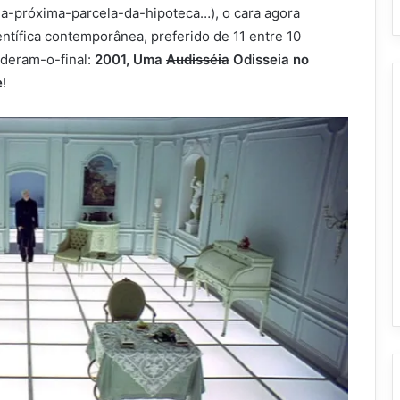
a-próxima-parcela-da-hipoteca…), o cara agora
entífica contemporânea, preferido de 11 entre 10
deram-o-final:
2001, Uma
Audisséia
Odisseia no
e
!