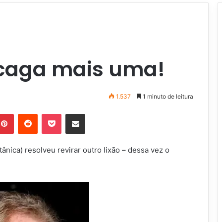
t caga mais uma!
1.537
1 minuto de leitura
Pinterest
Reddit
Pocket
Compartilhar via e-mail
ânica) resolveu revirar outro lixão – dessa vez o