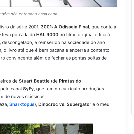
ambém não entendeu essa cena.
livro da série 2001,
3001:
A Odisseia Final
, que conta a
e leva porrada do
HAL 9000
no filme original e fica à
o, descongelado, e reinserido na sociedade do ano
, o livro até que é bem bacana e encerra a contento
ro convincente além de fechar as pontas soltas de
teiros de
Stuart Beattie
(de
Piratas do
 pelo canal
SyFy
, que tem no currículo produções
m de novos clássicos
leza,
Sharktopus
),
Dinocroc vs. Supergator
e o meu