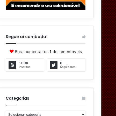
Segue aí cambada!
Bora aumentar os
1
de lamentáveis
1.000
0
Inscritos
Seguidores
Categorias
C