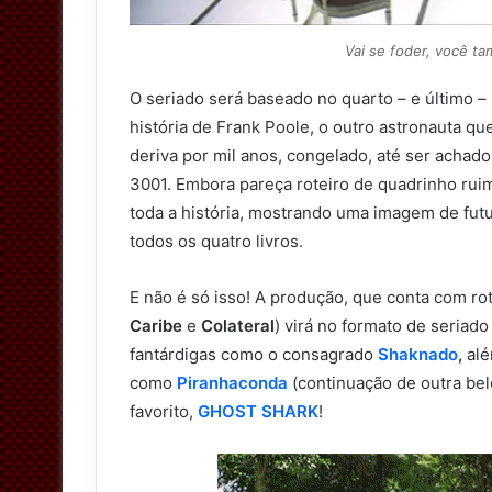
Vai se foder, você t
O seriado será baseado no quarto – e último – 
história de Frank Poole, o outro astronauta qu
deriva por mil anos, congelado, até ser achad
3001. Embora pareça roteiro de quadrinho ruim
toda a história, mostrando uma imagem de futu
todos os quatro livros.
E não é só isso! A produção, que conta com ro
Caribe
e
Colateral
) virá no formato de seriado
fantárdigas como o consagrado
Shaknado
,
alé
como
Piranhaconda
(continuação de outra be
favorito,
GHOST SHARK
!