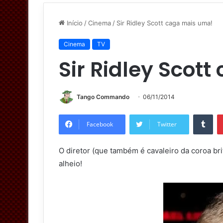
Início
/
Cinema
/
Sir Ridley Scott caga mais uma!
Cinema
TV
Sir Ridley Scot
Tango Commando
06/11/2014
Tumblr
Facebook
Twitter
O diretor (que também é cavaleiro da coroa brit
alheio!