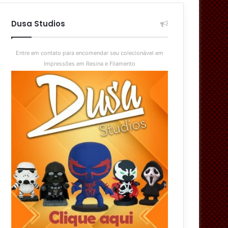
aleatório
skin
Dusa Studios
Entre em contato para encomendar seu colecionável em
Impressões em Resina e Filamento