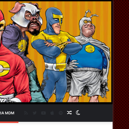
RSS
Twitter
YouTube
Apple
Spotify
Artigo
Switch
IA MDM