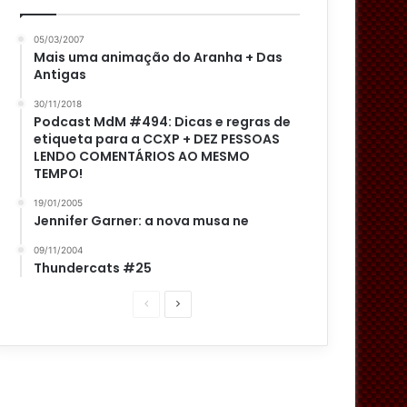
05/03/2007
Mais uma animação do Aranha + Das
Antigas
30/11/2018
Podcast MdM #494: Dicas e regras de
etiqueta para a CCXP + DEZ PESSOAS
LENDO COMENTÁRIOS AO MESMO
TEMPO!
19/01/2005
Jennifer Garner: a nova musa ne
09/11/2004
Thundercats #25
P
P
á
r
g
ó
i
x
n
i