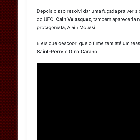
Depois disso resolvi dar uma fuçada pra ver a q
do UFC,
Cain Velasquez
, também apareceria n
protagonista, Alain Moussi:
E eis que descobri que o filme tem até um t
Saint-Perre e Gina Carano
: