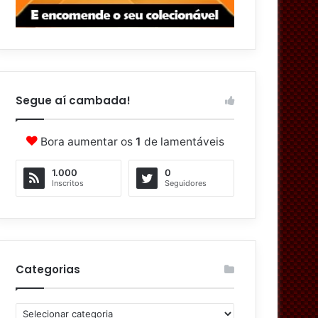
Segue aí cambada!
Bora aumentar os
1
de lamentáveis
1.000
0
Inscritos
Seguidores
Categorias
C