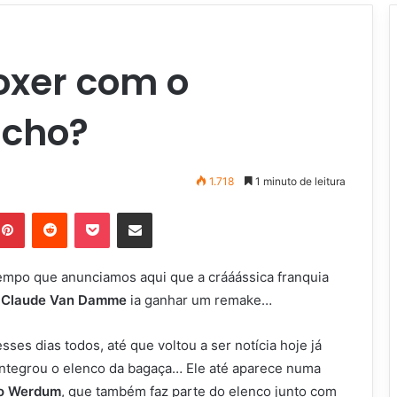
oxer com o
úcho?
1.718
1 minuto de leitura
Pinterest
Reddit
Pocket
Compartilhar via e-mail
tempo que anunciamos aqui que a crááássica franquia
 Claude Van Damme
ia ganhar um remake…
ses dias todos, até que voltou a ser notícia hoje já
ntegrou o elenco da bagaça… Ele até aparece numa
io Werdum
, que também faz parte do elenco junto com