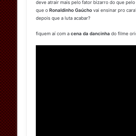
deve atrair mais pelo fator bizarro do que pelo
que o
Ronaldinho Gaúcho
vai ensinar pro car
depois que a luta acabar?
fiquem aí com a
cena da dancinha
do filme ori