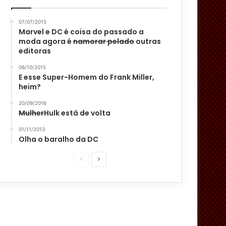
07/07/2015
Marvel e DC é coisa do passado a
moda agora é
namorar pelado
outras
editoras
06/10/2015
E esse Super-Homem do Frank Miller,
heim?
20/09/2016
Mulher
Hulk está de volta
01/11/2013
Olha o baralho da DC
P
P
á
r
g
ó
i
x
n
i