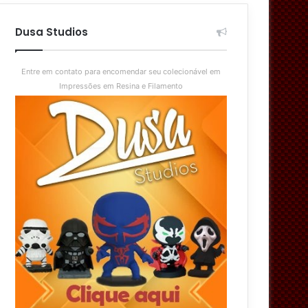
aleatório
skin
Dusa Studios
Entre em contato para encomendar seu colecionável em
Impressões em Resina e Filamento