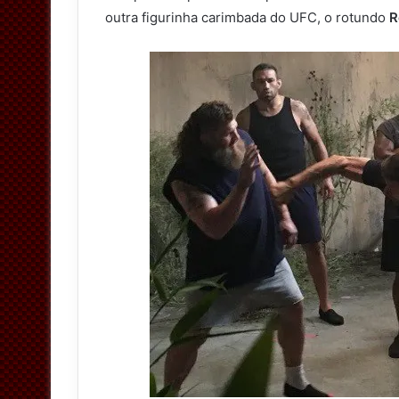
outra figurinha carimbada do UFC, o rotundo
R
e
r