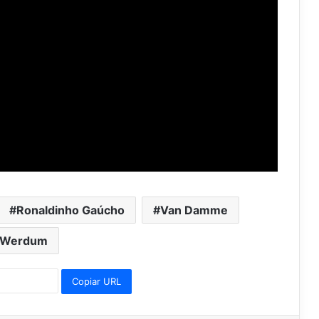
Ronaldinho Gaúcho
Van Damme
Werdum
Copiar URL