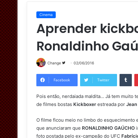
Cinema
Aprender kickb
Ronaldinho Ga
Change
S
02/06/2016
i
Tumblr
g
Facebook
Twitter
a
n
Pois então, nerdaiada maldita… Já tem muito 
o
de filmes bostas
Kickboxer
estreada por
Jean
T
w
O filme ficou meio no limbo do esquecimento es
i
que anunciaram que
RONALDINHO GAÚCHO
i
t
foto postada pelo ex-campeão do UFC
Fabríc
t