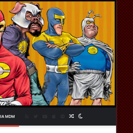
RSS
Twitter
YouTube
Apple
Spotify
Artigo
Switch
IA MDM