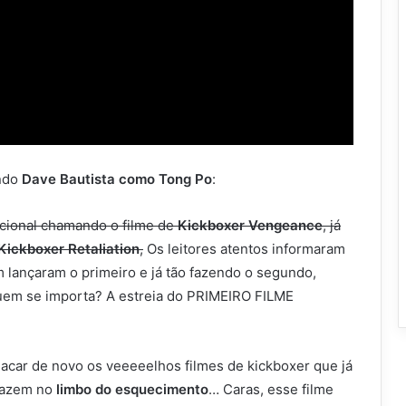
ando
Dave Bautista como Tong Po
:
cional chamando o filme de
Kickboxer Vengeance
, já
Kickboxer Retaliation
,
Os leitores atentos informaram
m lançaram o primeiro e já tão fazendo o segundo,
uem se importa? A estreia do PRIMEIRO FILME
lacar de novo os veeeeelhos filmes de kickboxer que já
 jazem no
limbo do esquecimento
… Caras, esse filme