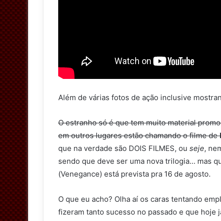
Além de várias fotos de ação inclusive mostr
O estranho só é que tem muito material promo
em outros lugares estão chamando o filme de
que na verdade são DOIS FILMES, ou
seje
, ne
sendo que deve ser uma nova trilogia… mas q
(Venegance) está prevista pra 16 de agosto.
O que eu acho? Olha aí os caras tentando emp
fizeram tanto sucesso no passado e que hoje