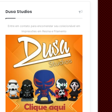
aleatório
skin
Dusa Studios
Entre em contato para encomendar seu colecionável em
Impressões em Resina e Filamento