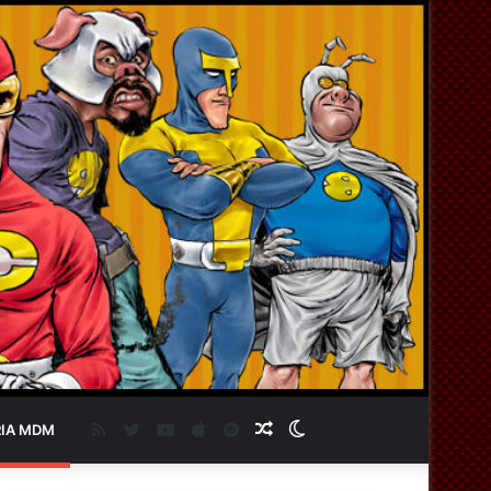
RSS
Twitter
YouTube
Apple
Spotify
Artigo
Switch
IA MDM