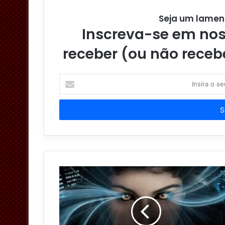
Seja um lamen
Inscreva-se em noss
receber (ou não receb
I
n
s
i
r
a
o
s
e
u
e
n
d
e