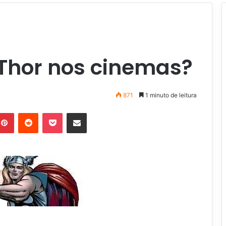
 Thor nos cinemas?
871
1 minuto de leitura
Pinterest
Reddit
Pocket
Compartilhar via e-mail