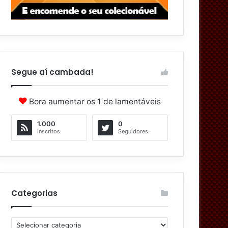
Segue aí cambada!
Bora aumentar os
1
de lamentáveis
1.000
0
Inscritos
Seguidores
Categorias
C