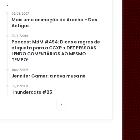
05/03/2007
Mais uma animação do Aranha + Das
Antigas
30/11/2018
Podcast MdM #494: Dicas e regras de
etiqueta para a CCXP + DEZ PESSOAS
LENDO COMENTÁRIOS AO MESMO
TEMPO!
19/01/2005
Jennifer Garner: a nova musa ne
09/11/2004
Thundercats #25
P
P
á
r
g
ó
i
x
n
i