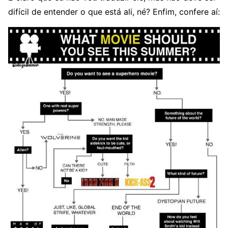
difícil de entender o que está ali, né? Enfim, confere aí: