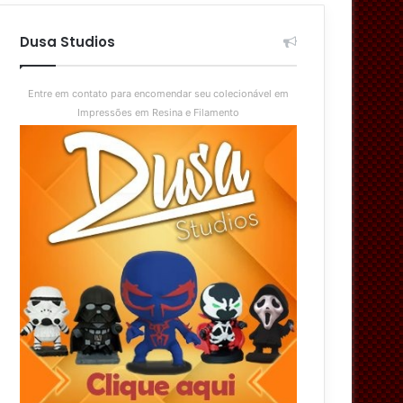
aleatório
skin
Dusa Studios
Entre em contato para encomendar seu colecionável em
Impressões em Resina e Filamento