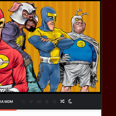
RSS
Twitter
YouTube
Apple
Spotify
Artigo
Switch
IA MDM