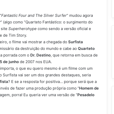
“
Fantastic Four and The Silver Surfer
” mudou agora
r
” (algo como “Quarteto Fantástico: o surgimento do
 site
Superherohype
como sendo a versão oficial e
me de Tim Story.
eiro, o filme vai mostrar a chegada do
Surfista
emissário da destruição do mundo e cabe ao
Quarteto
 na porrada com o
Dr. Destino
, que retorna em busca de
5 de junho
de 2007 nos EUA.
 importa, o que eu quero mesmo é um filme com um
o Surfista vai ser um dos grandes destaques, seria
fista
? E se a resposta for positiva… porque será que a
invés de fazer uma produção própria como “
Homem de
nagem, porra! Eu queria ver uma versão de “
Pesadelo