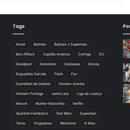
Tags
Po
Arrow
Batman
Batman v Superman
Ben Affleck
Capitão América
Coringa
DC
Deadpool
Demolidor
Destaque
Disney
Esquadrão Suicida
Flash
Fox
Guardiões da Galáxia
Homem-Aranha
Homem-Formiga
Jared Leto
Liga da Justiça
Marvel
Mulher-Maravilha
Netflix
Quarteto Fantástico
Star Wars
Superman
Terror
Vingadores
Wolverine
X-Men