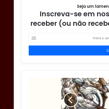
Seja um lamen
Inscreva-se em noss
receber (ou não receb
I
n
s
i
r
a
o
s
e
u
e
n
d
e
r