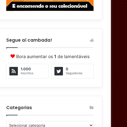
Segue aí cambada!
Bora aumentar os
1
de lamentáveis
1.000
0
Inscritos
Seguidores
Categorias
C