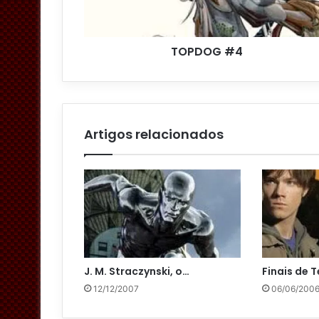
e
ç
o
TOPDOG #4
d
e
e
m
a
i
Artigos relacionados
l
J. M. Straczynski, o…
Finais de 
12/12/2007
06/06/200