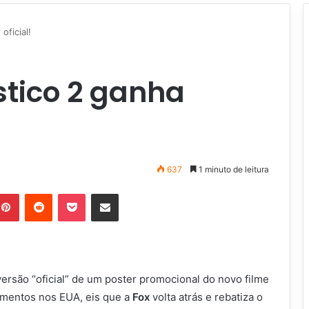
oficial!
stico 2 ganha
637
1 minuto de leitura
Pinterest
Reddit
Pocket
Compartilhar via e-mail
ersão “oficial” de um poster promocional do novo filme
amentos nos EUA, eis que a
Fox
volta atrás e rebatiza o