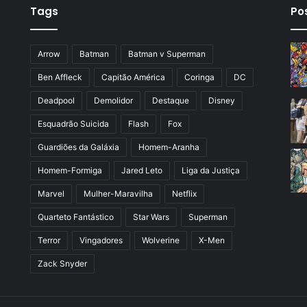
Tags
Po
Arrow
Batman
Batman v Superman
Ben Affleck
Capitão América
Coringa
DC
Deadpool
Demolidor
Destaque
Disney
Esquadrão Suicida
Flash
Fox
Guardiões da Galáxia
Homem-Aranha
Homem-Formiga
Jared Leto
Liga da Justiça
Marvel
Mulher-Maravilha
Netflix
Quarteto Fantástico
Star Wars
Superman
Terror
Vingadores
Wolverine
X-Men
Zack Snyder