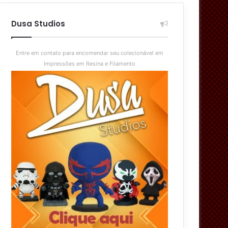
aleatório
skin
Dusa Studios
Entre em contato para encomendar seu colecionável em
Impressões em Resina e Filamento