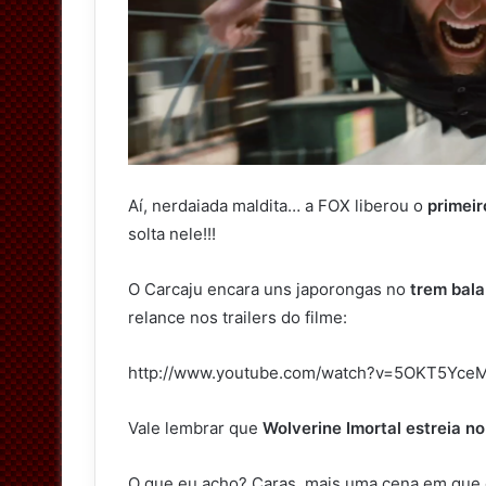
Aí, nerdaiada maldita… a FOX liberou o
primeir
solta nele!!!
O Carcaju encara uns japorongas no
trem bala
relance nos trailers do filme:
http://www.youtube.com/watch?v=5OKT5Yce
Vale lembrar que
Wolverine Imortal estreia n
O que eu acho? Caras, mais uma cena em que 