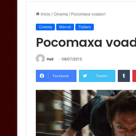
Início
/
Cinema
/
Pocomaxa voador!
Cinema
Marvel
Trailers
Pocomaxa voad
Hell
08/07/2013
Tumblr
Facebook
Twitter