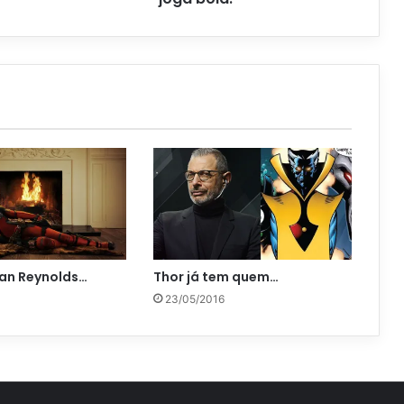
an Reynolds…
Thor já tem quem…
23/05/2016