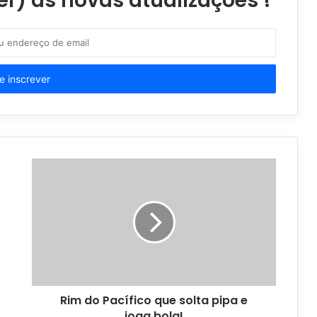
er) as novas atualizações !
Rim do Pacífico que solta pipa e
joga bola!