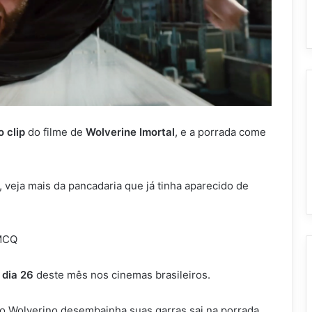
o clip
do filme de
Wolverine Imortal
, e a porrada come
, veja mais da pancadaria que já tinha aparecido de
MCQ
o dia 26
deste mês nos cinemas brasileiros.
o Wolverino desembainha suas garras sai na porrada