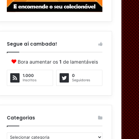
Segue aí cambada!
Bora aumentar os
1
de lamentáveis
1.000
0
Inscritos
Seguidores
Categorias
C