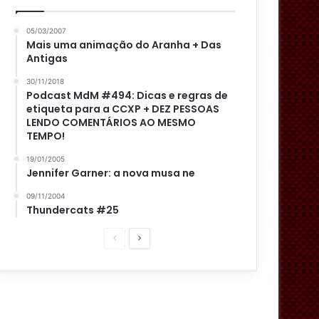
05/03/2007
Mais uma animação do Aranha + Das
Antigas
30/11/2018
Podcast MdM #494: Dicas e regras de
etiqueta para a CCXP + DEZ PESSOAS
LENDO COMENTÁRIOS AO MESMO
TEMPO!
19/01/2005
Jennifer Garner: a nova musa ne
09/11/2004
Thundercats #25
P
P
á
r
g
ó
i
x
n
i