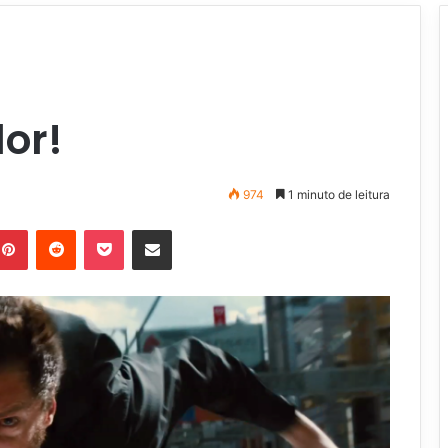
or!
974
1 minuto de leitura
Pinterest
Reddit
Pocket
Compartilhar via e-mail