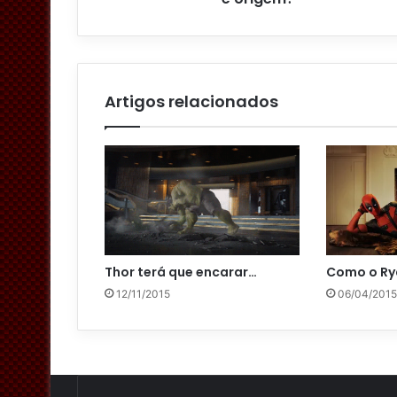
e
e
m
a
i
l
Artigos relacionados
Thor terá que encarar…
Como o Ry
12/11/2015
06/04/2015