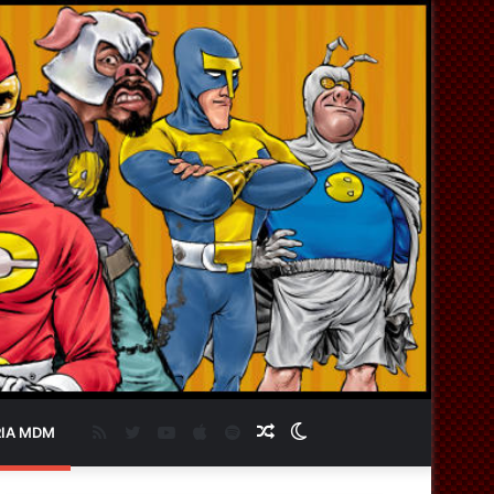
RSS
Twitter
YouTube
Apple
Spotify
Artigo
Switch
IA MDM