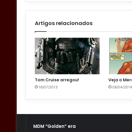
m
a
i
l
Artigos relacionados
Tom Cruise arregou!
Veja o Mer
16/07/2013
08/04/201
MDM “Golden” era