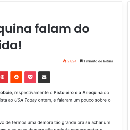
equina falam do
ida!
2.824
1 minuto de leitura
Pinterest
Reddit
Pocket
Compartilhar via e-mail
Robbie
, respectivamente o
Pistoleiro e a Arlequina
do
sta ao
USA Today
ontem, e falaram um pouco sobre o
ivo de termos uma demora tão grande pra se achar um
agg
, e se essa demora não poderia comprometer o