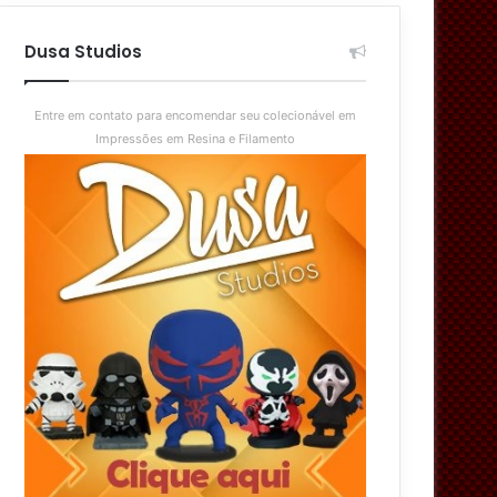
aleatório
skin
Dusa Studios
Entre em contato para encomendar seu colecionável em
Impressões em Resina e Filamento