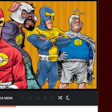
RSS
Twitter
YouTube
Apple
Spotify
Artigo
Switch
IA MDM