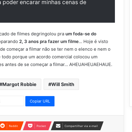
ra poder encarar minhas cenas de
cado de filmes degringolou pra
um foda-se do
reparando
2, 3 anos pra fazer um filme
… Hoje é visto
 de começar a filmar não se ter nem o elenco e nem o
me todo porque um acordo comercial colocou um
es antes de se começar a filmar… AHEUAHEUAEHAUE.
Margot Robbie
Will Smith
Copiar URL
Reddit
Pocket
Compartilhar via e-mail