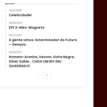
10/01/2005
Celebridade!
28/05/2014
DIY X-Men: Magneto
02/07/2015
A gente vimos: Exterminador do Futuro
– Genysis
26/06/2017
Homem-Aranha, Venom, Gata Negra,
Silver Sable… CADA UM NO SEU
QUADRADO!
P
P
á
r
g
ó
i
x
n
i