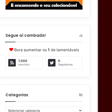
Segue aí cambada!
Bora aumentar os
1
de lamentáveis
1.000
0
Inscritos
Seguidores
Categorias
C