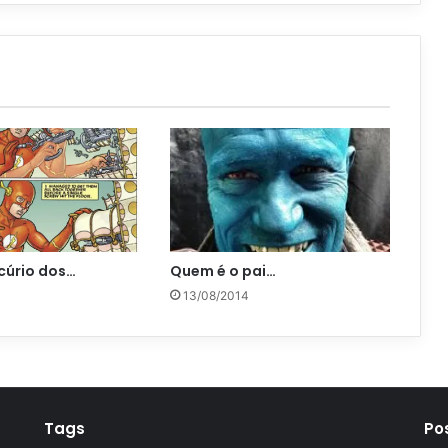
cúrio dos…
Quem é o pai…
4
13/08/2014
Tags
Po