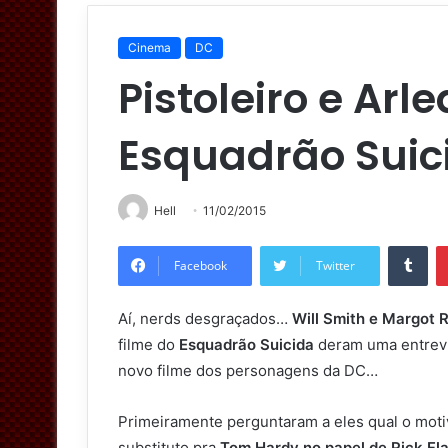
Cinema
DC
Pistoleiro e Arl
Esquadrão Suic
Hell
11/02/2015
Tumblr
Facebook
Twitter
Aí, nerds desgraçados…
Will Smith e Margot 
filme do
Esquadrão Suicida
deram uma entrevi
novo filme dos personagens da DC…
Primeiramente perguntaram a eles qual o mot
substituto pra
Tom Hardy no papel de Rick Fl