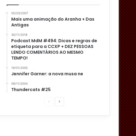
05/03/2007
Mais uma animação do Aranha + Das
Antigas
30/11/2018
Podcast MdM #494: Dicas e regras de
etiqueta para a CCXP + DEZ PESSOAS
LENDO COMENTÁRIOS AO MESMO
TEMPO!
19/01/2005
Jennifer Garner: a nova musa ne
09/11/2004
Thundercats #25
P
P
á
r
g
ó
i
x
n
i