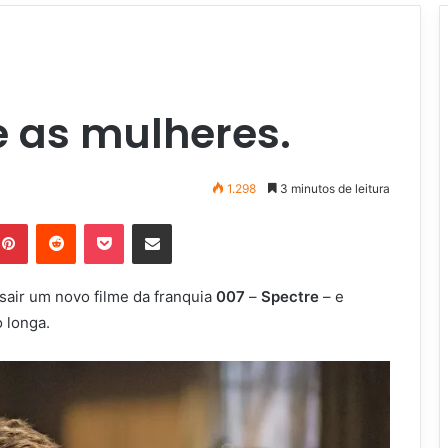
e as mulheres.
1.298
3 minutos de leitura
Pinterest
Reddit
Pocket
Compartilhar via e-mail
 sair um novo filme da franquia
007
–
Spectre
– e
o longa.