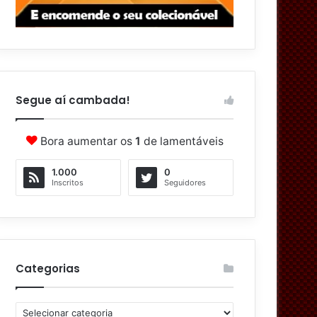
Segue aí cambada!
Bora aumentar os
1
de lamentáveis
1.000
0
Inscritos
Seguidores
Categorias
C