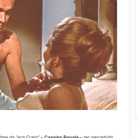
filme da
“era Craig”
–
Cassino Royale
– ter percebido,