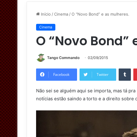
Início
/
Cinema
/
O “Novo Bond” e as mulheres.
Cinema
O “Novo Bond” 
Tango Commando
02/09/2015
Tumblr
Facebook
Twitter
Não sei se alguém aqui se importa, mas tá pra
notícias estão saindo a torto e a direito sobre 