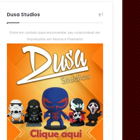
aleatório
skin
Dusa Studios
Entre em contato para encomendar seu colecionável em
Impressões em Resina e Filamento