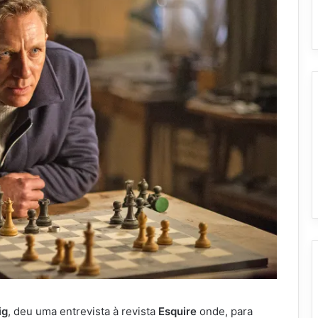
ig
, deu uma entrevista à revista
Esquire
onde, para