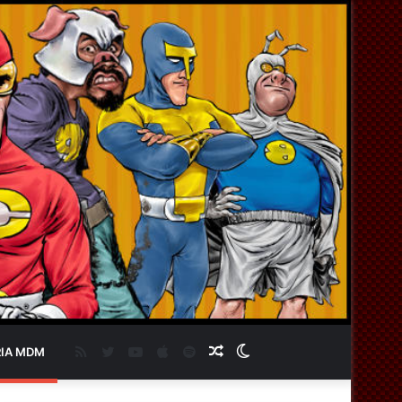
RSS
Twitter
YouTube
Apple
Spotify
Artigo
Switch
IA MDM