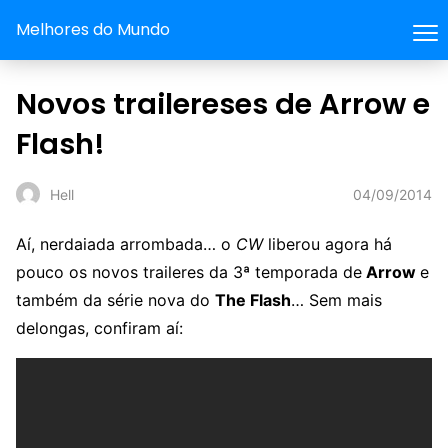
Melhores do Mundo
Novos trailereses de Arrow e
Flash!
04/09/2014
Hell
Aí, nerdaiada arrombada… o
CW
liberou agora há
pouco os novos traileres da 3ª temporada de
Arrow
e
também da série nova do
The Flash
… Sem mais
delongas, confiram aí: