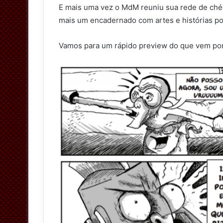
E mais uma vez o MdM reuniu sua rede de chég
t
mais um encadernado com artes e histórias p
t
e
Vamos para um rápido preview do que vem por
r