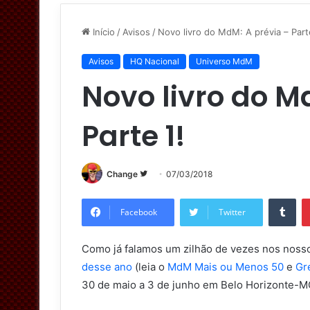
Início
/
Avisos
/
Novo livro do MdM: A prévia – Part
Avisos
HQ Nacional
Universo MdM
Novo livro do M
Parte 1!
Change
S
07/03/2018
i
Tumblr
g
Facebook
Twitter
a
n
Como já falamos um zilhão de vezes nos nossos
o
desse ano
(leia o
MdM Mais ou Menos 50
e
Gr
T
30 de maio a 3 de junho em Belo Horizonte-MG
w
i