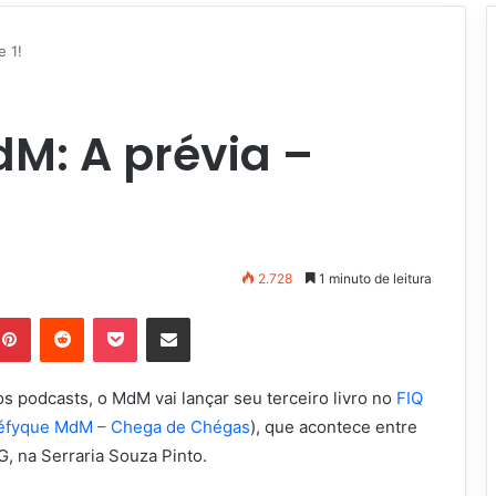
e 1!
dM: A prévia –
2.728
1 minuto de leitura
Pinterest
Reddit
Pocket
Compartilhar via e-mail
 podcasts, o MdM vai lançar seu terceiro livro no
FIQ
éfyque MdM – Chega de Chégas
), que acontece entre
, na Serraria Souza Pinto.