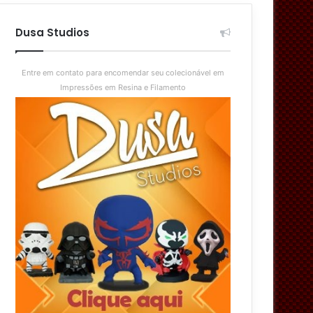
aleatório
skin
Dusa Studios
Entre em contato para encomendar seu colecionável em
Impressões em Resina e Filamento