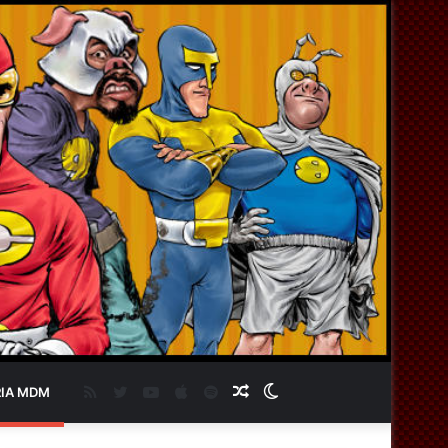
RSS
Twitter
YouTube
Apple
Spotify
Artigo
Switch
IA MDM