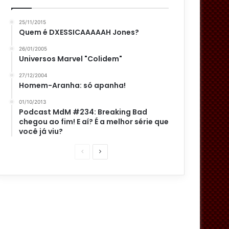
25/11/2015
Quem é DXESSICAAAAAH Jones?
26/01/2005
Universos Marvel "Colidem"
27/12/2004
Homem-Aranha: só apanha!
01/10/2013
Podcast MdM #234: Breaking Bad
chegou ao fim! E aí? É a melhor série que
você já viu?
P
P
á
r
g
ó
i
x
n
i
a
m