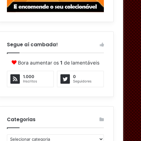
Segue aí cambada!
Bora aumentar os
1
de lamentáveis
1.000
0
Inscritos
Seguidores
Categorias
C