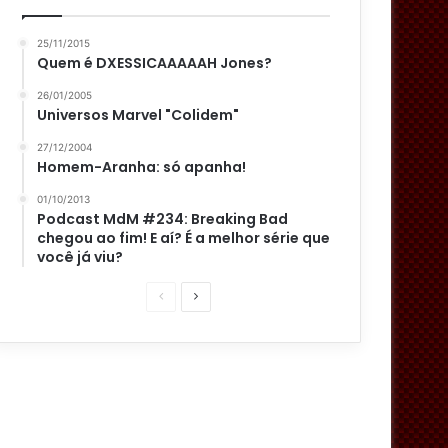
25/11/2015
Quem é DXESSICAAAAAH Jones?
26/01/2005
Universos Marvel "Colidem"
27/12/2004
Homem-Aranha: só apanha!
01/10/2013
Podcast MdM #234: Breaking Bad
chegou ao fim! E aí? É a melhor série que
você já viu?
P
P
á
r
g
ó
i
x
n
i
a
m