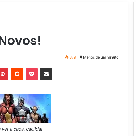
Novos!
879
Menos de um minuto
Pinterest
Reddit
Pocket
Compartilhar via e-mail
 ver a capa, cacilda!