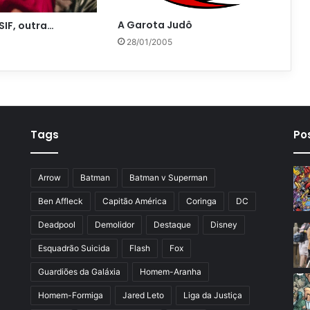
A Garota Judô
SIF, outra…
28/01/2005
Tags
Po
Arrow
Batman
Batman v Superman
Ben Affleck
Capitão América
Coringa
DC
Deadpool
Demolidor
Destaque
Disney
Esquadrão Suicida
Flash
Fox
Guardiões da Galáxia
Homem-Aranha
Homem-Formiga
Jared Leto
Liga da Justiça