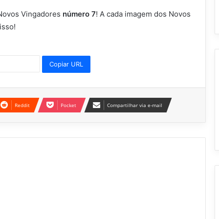
s Novos Vingadores
número 7
! A cada imagem dos Novos
isso!
Copiar URL
Reddit
Pocket
Compartilhar via e-mail