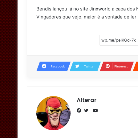
e
Bendis lançou lá no site Jinxworld a capa do
r
Vingadores que vejo, maior é a vontade de ler 
Facebook
Twitter
Pinterest
Alterar
Y
o
F
T
u
a
w
T
c
i