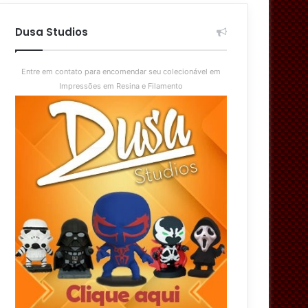
aleatório
skin
Dusa Studios
Entre em contato para encomendar seu colecionável em
Impressões em Resina e Filamento