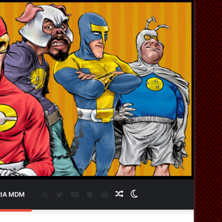
RSS
Twitter
YouTube
Apple
Spotify
Artigo
Switch
IA MDM