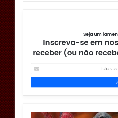
u
e
t
b
b
t
e
o
e
o
r
k
Seja um lamen
Inscreva-se em noss
receber (ou não receb
I
n
s
i
r
a
o
s
e
u