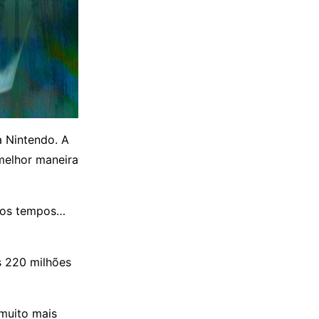
a Nintendo. A
melhor maneira
imos tempos…
s 220 milhões
 muito mais