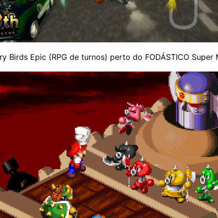
ry Birds Epic (RPG de turnos) perto do FODÁSTICO Super