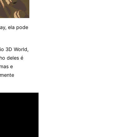
ay, ela pode
io 3D World,
ho deles é
rmas e
amente