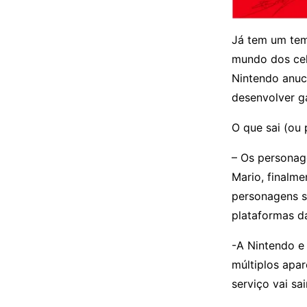
Já tem um tem
mundo dos cel
Nintendo anuc
desenvolver g
O que sai (ou
– Os personag
Mario, finalm
personagens s
plataformas da
-A Nintendo e
múltiplos apar
serviço vai sa