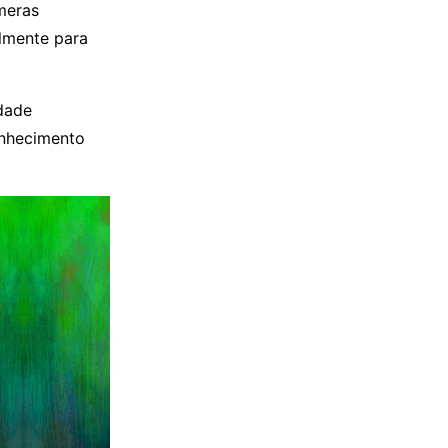
meras
lmente para
edade
onhecimento