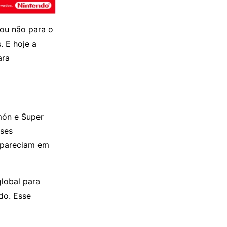
ou não para o
. E hoje a
ara
món e Super
sses
apareciam em
lobal para
do. Esse