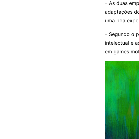
– As duas emp
adaptações do
uma boa exper
– Segundo o p
intelectual e
em games mob