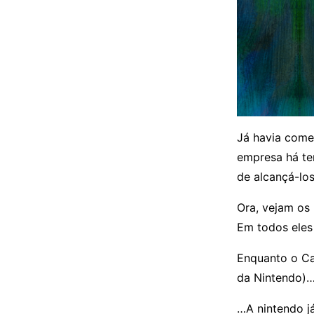
Já havia com
empresa há te
de alcançá-los
Ora, vejam os
Em todos eles 
Enquanto o Ca
da Nintendo)
…A nintendo já