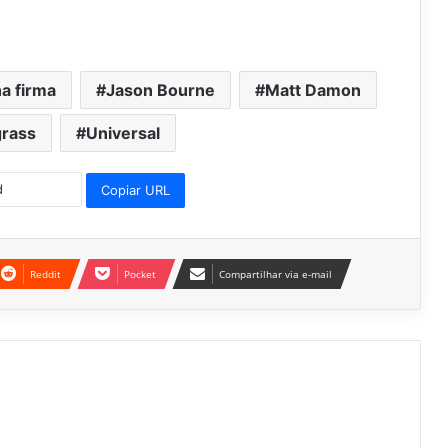
a firma
Jason Bourne
Matt Damon
grass
Universal
Copiar URL
Reddit
Pocket
Compartilhar via e-mail