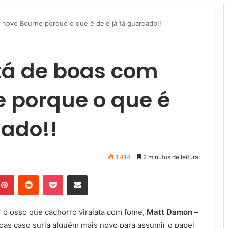
novo Bourne porque o que é dele já tá guardado!!
tá de boas com
 porque o que é
dado!!
1.414
2 minutos de leitura
Pinterest
Reddit
Pocket
Compartilhar via e-mail
r o osso que cachorro viralata com fome,
Matt Damon –
boas caso surja alguém mais novo para assumir o papel