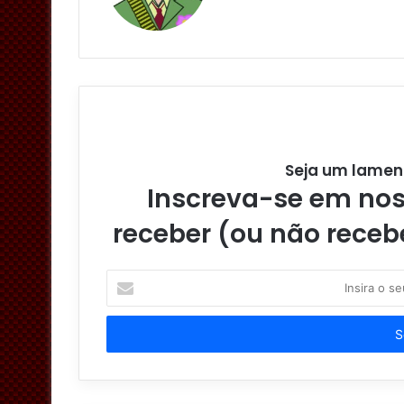
Seja um lamen
Inscreva-se em noss
receber (ou não receb
I
n
s
i
r
a
o