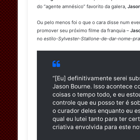
do “agente amnésico” favorito da galera,
Jaso
Ou pelo menos foi o que o cara disse num eve
promover seu próximo filme da franquia –
Jas
no
estilo-Sylvester-Stallone-de-dar-nome-pr
“[Eu] definitivamente serei su
Jason Bourne. Isso acontece 
coisas o tempo todo, e eu esto
controle que eu posso ter é so
o curador deles enquanto eu es
qual eu lutei tanto para ter c
criativa envolvida para este no