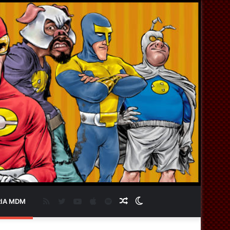
RSS
Twitter
YouTube
Apple
Spotify
Artigo
Switch
IA MDM