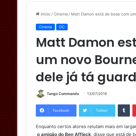
Início
/
Cinema
/
Matt Damon está de boas com um 
Cinema
DC
Matt Damon es
um novo Bourne
dele já tá guar
Tango Commando
13/07/2016
Tumblr
Facebook
Twitter
Enquanto certos atores relutam mais em larga
o amigão do Ben Affleck
, disse que está de 