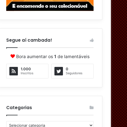
Segue aí cambada!
Bora aumentar os
1
de lamentáveis
1.000
0
Inscritos
Seguidores
Categorias
C