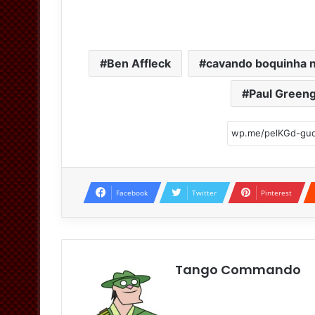
Ben Affleck
cavando boquinha n
Paul Green
Facebook
Twitter
Pinterest
Tango Commando