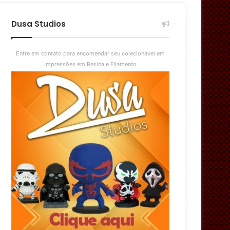
aleatório
skin
Dusa Studios
Entre em contato para encomendar seu colecionável em
Impressões em Resina e Filamento