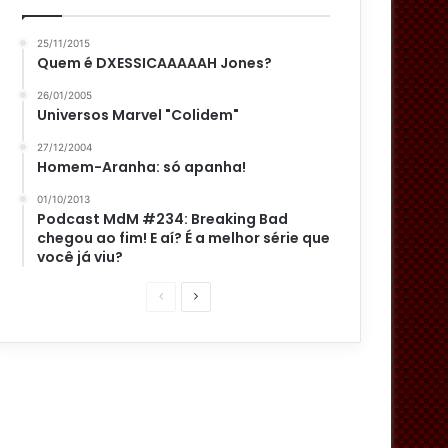
25/11/2015
Quem é DXESSICAAAAAH Jones?
26/01/2005
Universos Marvel "Colidem"
27/12/2004
Homem-Aranha: só apanha!
01/10/2013
Podcast MdM #234: Breaking Bad
chegou ao fim! E aí? É a melhor série que
você já viu?
P
P
á
r
g
ó
i
x
n
i
a
m