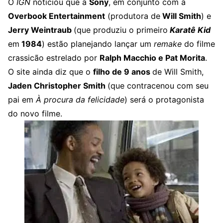
O
IGN
noticiou que a
Sony
, em conjunto com a
Overbook Entertainment
(produtora de
Will Smith
) e
Jerry Weintraub
(que produziu o primeiro
Karatê Kid
em
1984
) estão planejando lançar um
remake
do filme
crassicão estrelado por
Ralph Macchio e Pat Morita
.
O site ainda diz que o
filho de 9 anos
de Will Smith,
Jaden Christopher Smith
(que contracenou com seu
pai em
À procura da felicidade
) será o protagonista
do novo filme.