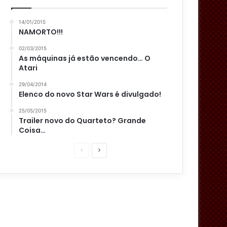
14/01/2015
NAMORTO!!!
02/03/2015
As máquinas já estão vencendo… O
Atari
29/04/2014
Elenco do novo Star Wars é divulgado!
25/05/2015
Trailer novo do Quarteto? Grande
Coisa…
P
P
á
r
g
ó
i
x
n
i
a
m