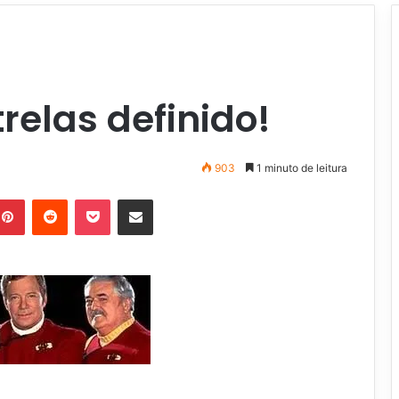
relas definido!
903
1 minuto de leitura
Pinterest
Reddit
Pocket
Compartilhar via e-mail