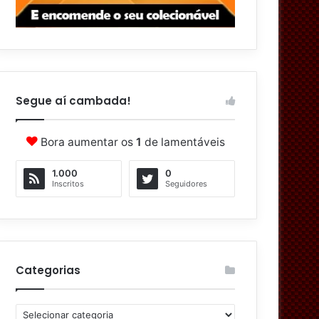
Segue aí cambada!
Bora aumentar os
1
de lamentáveis
1.000
0
Inscritos
Seguidores
Categorias
C