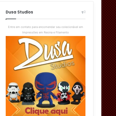
aleatório
skin
Dusa Studios
Entre em contato para encomendar seu colecionável em
Impressões em Resina e Filamento