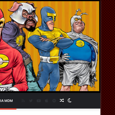
RSS
Twitter
YouTube
Apple
Spotify
Artigo
Switch
IA MDM