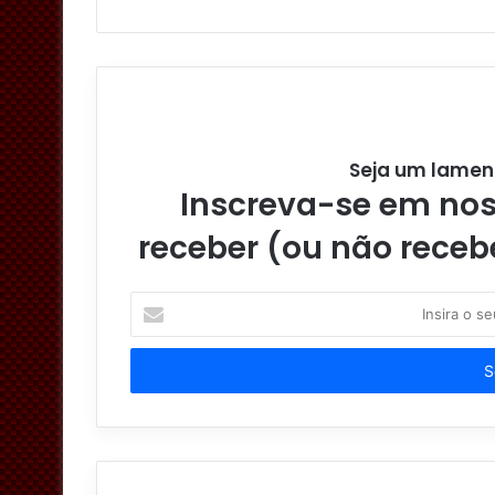
Seja um lamen
Inscreva-se em noss
receber (ou não receb
I
n
s
i
r
a
o
s
e